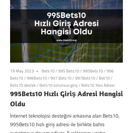
19 May 2023
Bets10
/
995 Bets10
/
995Bets10
/
996
Bets10
/
996Bets10
/
997 Bets10
/
997Bets10
/
Bet10
/
Bets10 destek
/
Bets10 sorunsuz giriş
/
Bets10 Yeni Adresi
995Bets10 Hızlı Giriş Adresi Hangisi
Oldu
İnternet teknolojisi desteğini arkasına alan Bets10,
995Bets10 hızlı giriş adresi ile birlikte bahis
oynatmaya devam ediyor. Ayaklarınızı uzatıp