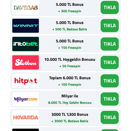
5.000 TL Bonus
TIKLA
+ 300 Freespin
5.000 TL Bonus
TIKLA
+ 500 TL Bedava Bahis
5.000 TL Bonus
TIKLA
+ 150 Freespin
10.000 TL Hoşgeldin Bonusu
TIKLA
+ 50 Freespin
Toplam 6.000 TL Bonus
TIKLA
+ 100 Freespin
Milyar ile
TIKLA
8.000 TL Hoş Geldin Bonusu
3000 TL %300 Bonus
TIKLA
+ 3000 TL Bedava Bahis