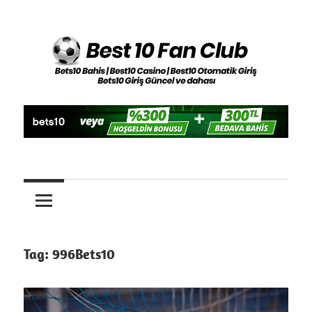
Skip
to
content
Bets10
Best10
Bahis
|
Fan
Best10
Sitesi
Casino
|
Best10
Otomatik
Tag:
996Bets10
Giriş