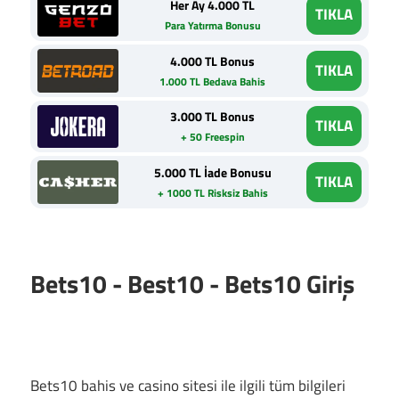
Her Ay 4.000 TL
TIKLA
Para Yatırma Bonusu
4.000 TL Bonus
TIKLA
1.000 TL Bedava Bahis
3.000 TL Bonus
TIKLA
+ 50 Freespin
5.000 TL İade Bonusu
TIKLA
+ 1000 TL Risksiz Bahis
Bets10 - Best10 - Bets10 Giriş
Bets10 bahis ve casino sitesi ile ilgili tüm bilgileri