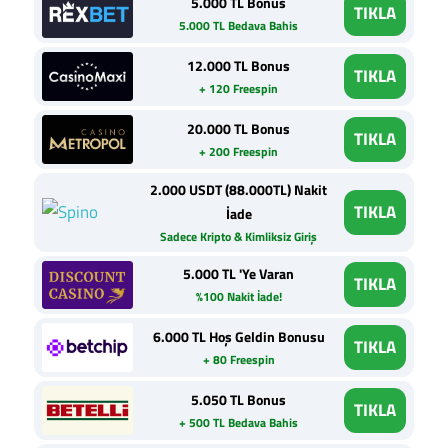
5.000 TL Bonus
TIKLA
5.000 TL Bedava Bahis
12.000 TL Bonus
TIKLA
+ 120 Freespin
20.000 TL Bonus
TIKLA
+ 200 Freespin
2.000 USDT (88.000TL) Nakit
TIKLA
İade
Sadece Kripto & Kimliksiz Giriş
5.000 TL 'Ye Varan
TIKLA
%100 Nakit İade!
6.000 TL Hoş Geldin Bonusu
TIKLA
+ 80 Freespin
5.050 TL Bonus
TIKLA
+ 500 TL Bedava Bahis