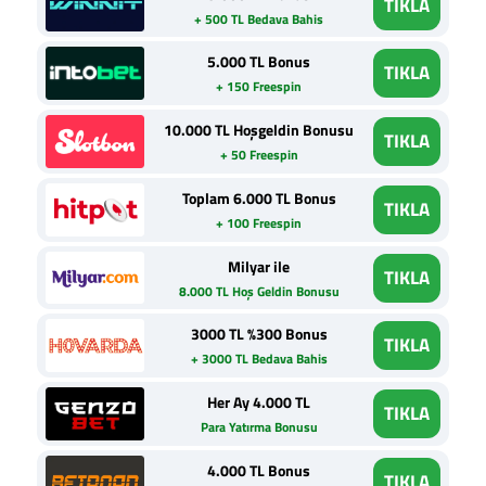
TIKLA
+ 500 TL Bedava Bahis
5.000 TL Bonus
TIKLA
+ 150 Freespin
10.000 TL Hoşgeldin Bonusu
TIKLA
+ 50 Freespin
Toplam 6.000 TL Bonus
TIKLA
+ 100 Freespin
Milyar ile
TIKLA
8.000 TL Hoş Geldin Bonusu
3000 TL %300 Bonus
TIKLA
+ 3000 TL Bedava Bahis
Her Ay 4.000 TL
TIKLA
Para Yatırma Bonusu
4.000 TL Bonus
TIKLA