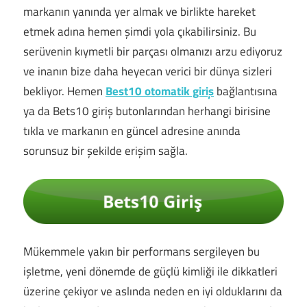
markanın yanında yer almak ve birlikte hareket
etmek adına hemen şimdi yola çıkabilirsiniz. Bu
serüvenin kıymetli bir parçası olmanızı arzu ediyoruz
ve inanın bize daha heyecan verici bir dünya sizleri
bekliyor. Hemen
Best10 otomatik giriş
bağlantısına
ya da Bets10 giriş butonlarından herhangi birisine
tıkla ve markanın en güncel adresine anında
sorunsuz bir şekilde erişim sağla.
Mükemmele yakın bir performans sergileyen bu
işletme, yeni dönemde de güçlü kimliği ile dikkatleri
üzerine çekiyor ve aslında neden en iyi olduklarını da