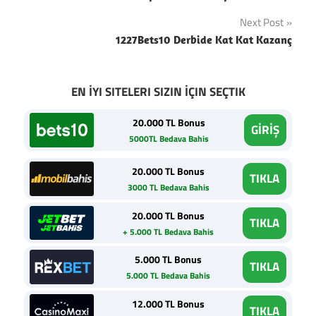
navigation
Next Post
1227Bets10 Derbide Kat Kat Kazanç
EN İYI SITELERI SIZIN İÇIN SEÇTIK
20.000 TL Bonus
GİRİŞ
5000TL Bedava Bahis
20.000 TL Bonus
TIKLA
3000 TL Bedava Bahis
20.000 TL Bonus
TIKLA
+ 5.000 TL Bedava Bahis
5.000 TL Bonus
TIKLA
5.000 TL Bedava Bahis
12.000 TL Bonus
TIKLA