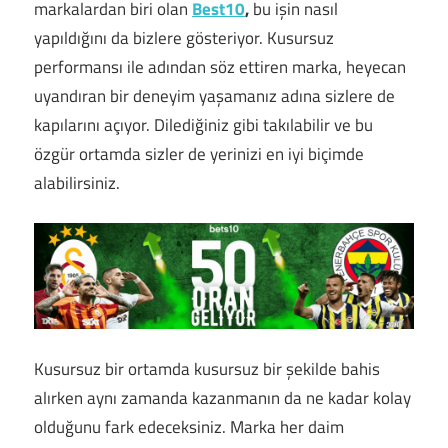
markalardan biri olan
Best10
,
bu işin nasıl
yapıldığını da bizlere gösteriyor. Kusursuz
performansı ile adından söz ettiren marka, heyecan
uyandıran bir deneyim yaşamanız adına sizlere de
kapılarını açıyor. Dilediğiniz gibi takılabilir ve bu
özgür ortamda sizler de yerinizi en iyi biçimde
alabilirsiniz.
Kusursuz bir ortamda kusursuz bir şekilde bahis
alırken aynı zamanda kazanmanın da ne kadar kolay
olduğunu fark edeceksiniz. Marka her daim