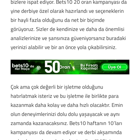
bizlere ispat ediyor. Bets10 20 oran kampanyası da
yine derbiye özel olarak hazırlandı ve seçeneklerin
bir hayli fazla olduğunu da net bir biçimde
görüyoruz. Sizler de kendinize ve daha da önemlisi
analizlerinize ve şansınıza güveniyorsanız buradaki
yerinizi alabilir ve bir an önce yola çıkabilirsiniz.
Çok ama çok değerli bir işletme olduğunu
hatırlatmak isteriz ve bu işletme ile birlikte para
kazanmak daha kolay ve daha hızlı olacaktır. Emin
olun deneyimlerinizi dolu dolu yaşayacak ve aynı
zamanda kazanacaksınız. Bets10 haftanın 10’ları
kampanyası da devam ediyor ve derbi akşamında