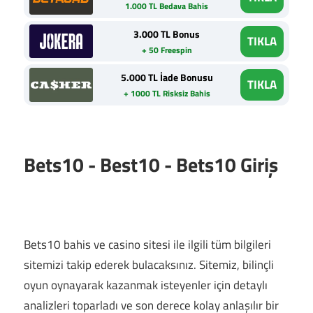
1.000 TL Bedava Bahis
3.000 TL Bonus
TIKLA
+ 50 Freespin
5.000 TL İade Bonusu
TIKLA
+ 1000 TL Risksiz Bahis
Bets10 - Best10 - Bets10 Giriş
Bets10 bahis ve casino sitesi ile ilgili tüm bilgileri
sitemizi takip ederek bulacaksınız. Sitemiz, bilinçli
oyun oynayarak kazanmak isteyenler için detaylı
analizleri toparladı ve son derece kolay anlaşılır bir