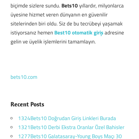
biçimde sizlere sundu.
Bets10
yıllardır, milyonlarca
üyesine hizmet veren dünyanın en güvenilir
sitelerinden biri oldu. Siz de bu tecrübeyi yaşamak
istiyorsanız hemen
Best10 otomatik giriş
adresine
gelin ve üyelik işlemlerini tamamlayın.
bets10.com
Recent Posts
1324Bets10 Doğrudan Giriş Linkleri Burada
1321Bets10 Derbi Ekstra Oranlar Özel Bahisler
1277Bets10 Galatasaray-Young Boys Maçı 30