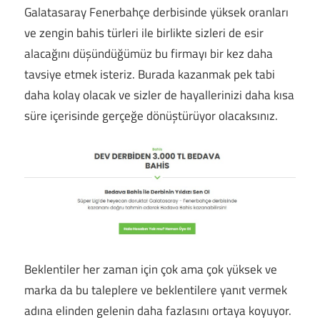
Galatasaray Fenerbahçe derbisinde yüksek oranları
ve zengin bahis türleri ile birlikte sizleri de esir
alacağını düşündüğümüz bu firmayı bir kez daha
tavsiye etmek isteriz. Burada kazanmak pek tabi
daha kolay olacak ve sizler de hayallerinizi daha kısa
süre içerisinde gerçeğe dönüştürüyor olacaksınız.
Beklentiler her zaman için çok ama çok yüksek ve
marka da bu taleplere ve beklentilere yanıt vermek
adına elinden gelenin daha fazlasını ortaya koyuyor.