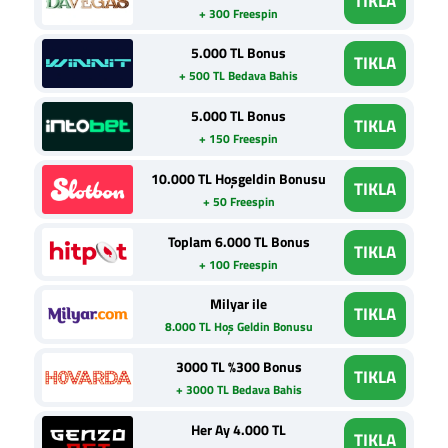
TIKLA
+ 300 Freespin
5.000 TL Bonus
TIKLA
+ 500 TL Bedava Bahis
5.000 TL Bonus
TIKLA
+ 150 Freespin
10.000 TL Hoşgeldin Bonusu
TIKLA
+ 50 Freespin
Toplam 6.000 TL Bonus
TIKLA
+ 100 Freespin
Milyar ile
TIKLA
8.000 TL Hoş Geldin Bonusu
3000 TL %300 Bonus
TIKLA
+ 3000 TL Bedava Bahis
Her Ay 4.000 TL
TIKLA