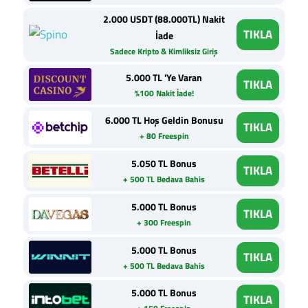
2.000 USDT (88.000TL) Nakit
TIKLA
İade
Sadece Kripto & Kimliksiz Giriş
5.000 TL 'Ye Varan
TIKLA
%100 Nakit İade!
6.000 TL Hoş Geldin Bonusu
TIKLA
+ 80 Freespin
5.050 TL Bonus
TIKLA
+ 500 TL Bedava Bahis
5.000 TL Bonus
TIKLA
+ 300 Freespin
5.000 TL Bonus
TIKLA
+ 500 TL Bedava Bahis
5.000 TL Bonus
TIKLA