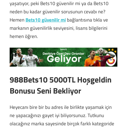
yaşatıyor, peki Bets10 güvenilir mi ya da Bets10
neden bu kadar güvenilir sorusunun cevabı ne?
Hemen
Bets10 güvenilir mi
bağlantısına tıkla ve
markanın güvenilirlik seviyesini, lisans bilgilerini
hemen öğren.
988Bets10
5000TL Hoşgeldin
Bonusu Seni Bekliyor
Heyecanı bire bir bu adres ile birlikte yaşamak için
ne yapacağınızı gayet iyi biliyorsunuz. Tutkunu
olacağınız marka sayesinde birçok farklı kategoride