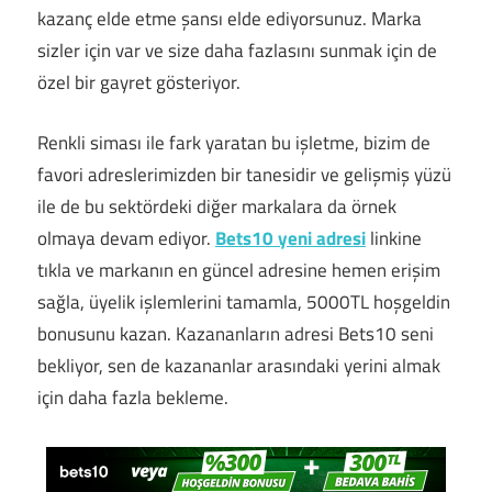
kazanç elde etme şansı elde ediyorsunuz. Marka
sizler için var ve size daha fazlasını sunmak için de
özel bir gayret gösteriyor.
Renkli siması ile fark yaratan bu işletme, bizim de
favori adreslerimizden bir tanesidir ve gelişmiş yüzü
ile de bu sektördeki diğer markalara da örnek
olmaya devam ediyor.
Bets10 yeni adresi
linkine
tıkla ve markanın en güncel adresine hemen erişim
sağla, üyelik işlemlerini tamamla, 5000TL hoşgeldin
bonusunu kazan. Kazananların adresi Bets10 seni
bekliyor, sen de kazananlar arasındaki yerini almak
için daha fazla bekleme.