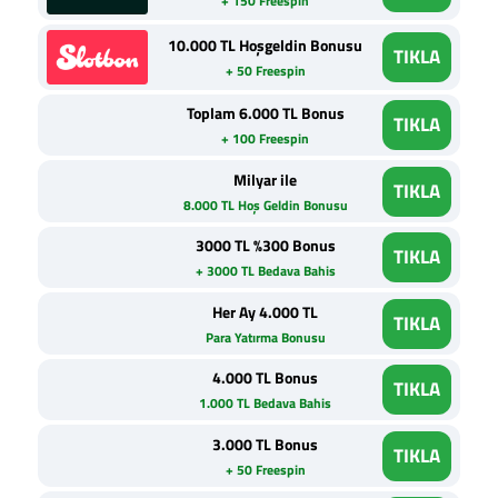
+ 150 Freespin
10.000 TL Hoşgeldin Bonusu
TIKLA
+ 50 Freespin
Toplam 6.000 TL Bonus
TIKLA
+ 100 Freespin
Milyar ile
TIKLA
8.000 TL Hoş Geldin Bonusu
3000 TL %300 Bonus
TIKLA
+ 3000 TL Bedava Bahis
Her Ay 4.000 TL
TIKLA
Para Yatırma Bonusu
4.000 TL Bonus
TIKLA
1.000 TL Bedava Bahis
3.000 TL Bonus
TIKLA
+ 50 Freespin