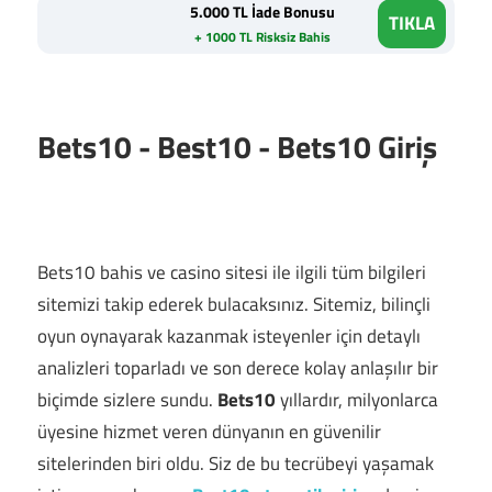
5.000 TL İade Bonusu
TIKLA
+ 1000 TL Risksiz Bahis
Bets10 - Best10 - Bets10 Giriş
Bets10 bahis ve casino sitesi ile ilgili tüm bilgileri
sitemizi takip ederek bulacaksınız. Sitemiz, bilinçli
oyun oynayarak kazanmak isteyenler için detaylı
analizleri toparladı ve son derece kolay anlaşılır bir
biçimde sizlere sundu.
Bets10
yıllardır, milyonlarca
üyesine hizmet veren dünyanın en güvenilir
sitelerinden biri oldu. Siz de bu tecrübeyi yaşamak