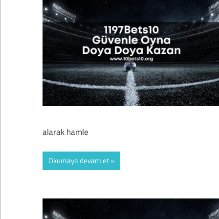
alarak hamle
Okumaya devam et