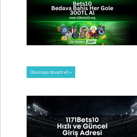
Okumaya devam et