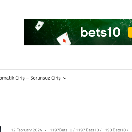
st10
an
tesi
matik Giriş – Sorunsuz Giriş
12 February 2024
1197Bets10
/
1197 Bets10
/
1198 Bets10
/