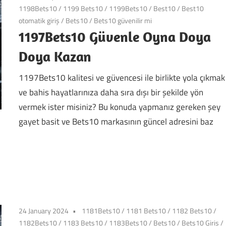
1198Bets10
/
1199 Bets10
/
1199Bets10
/
Best10
/
Best10
otomatik giriş
/
Bets10
/
Bets10 güvenilir mi
1197Bets10 Güvenle Oyna Doya
Doya Kazan
1197Bets10 kalitesi ve güvencesi ile birlikte yola çıkmak
ve bahis hayatlarınıza daha sıra dışı bir şekilde yön
vermek ister misiniz? Bu konuda yapmanız gereken şey
gayet basit ve Bets10 markasının güncel adresini baz
24 January 2024
1181Bets10
/
1181 Bets10
/
1182 Bets10
/
1182Bets10
/
1183 Bets10
/
1183Bets10
/
Bets10
/
Bets10 Giriş
/