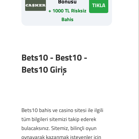
Bonusu
TIKLA
+ 1000 TL Risksiz
Bahis
Bets10 - Best10 -
Bets10 Giriş
Bets10 bahis ve casino sitesi ile ilgili
tüm bilgileri sitemizi takip ederek
bulacaksınız. Sitemiz, bilinçli oyun
oynayarak kazanmak isteyenler için