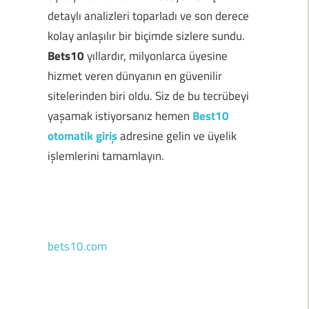
detaylı analizleri toparladı ve son derece
kolay anlaşılır bir biçimde sizlere sundu.
Bets10
yıllardır, milyonlarca üyesine
hizmet veren dünyanın en güvenilir
sitelerinden biri oldu. Siz de bu tecrübeyi
yaşamak istiyorsanız hemen
Best10
otomatik giriş
adresine gelin ve üyelik
işlemlerini tamamlayın.
bets10.com