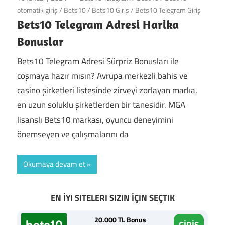
otomatik giriş
/
Bets10
/
Bets10 Giriş
/
Bets10 Telegram Giriş
Bets10 Telegram Adresi Harika
Bonuslar
Bets10 Telegram Adresi Sürpriz Bonusları ile
coşmaya hazır mısın? Avrupa merkezli bahis ve
casino şirketleri listesinde zirveyi zorlayan marka,
en uzun soluklu şirketlerden bir tanesidir. MGA
lisanslı Bets10 markası, oyuncu deneyimini
önemseyen ve çalışmalarını da
Okumaya devam et
EN İYI SITELERI SIZIN İÇIN SEÇTIK
20.000 TL Bonus
GİRİŞ