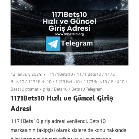
12 January 2024
1171Bets10
/
1171 Bets10
/
1172
Bets10
/
1172Bets10
/
1173 Bets10
/
1173Bets10
/
Best10
/
Best10 otomatik giriş
/
Bets10
/
Bets10 Telegram
1171Bets10 Hızlı ve Güncel Giriş
Adresi
1171Bets10 giriş adresi yenilendi. Bets10
markasının takipçisi olarak sizlere de konu hakkında
bilgi vermeye devam ediyor ve aynı zamanda