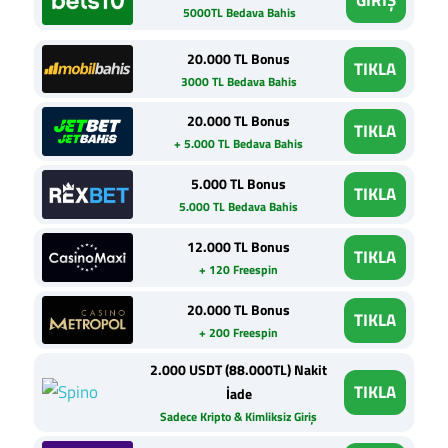
5000TL Bedava Bahis
20.000 TL Bonus
TIKLA
3000 TL Bedava Bahis
20.000 TL Bonus
TIKLA
+ 5.000 TL Bedava Bahis
5.000 TL Bonus
TIKLA
5.000 TL Bedava Bahis
12.000 TL Bonus
TIKLA
+ 120 Freespin
20.000 TL Bonus
TIKLA
+ 200 Freespin
2.000 USDT (88.000TL) Nakit
TIKLA
İade
Sadece Kripto & Kimliksiz Giriş