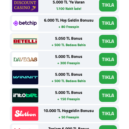
5.000 TL 'Ye Varan
TIKLA
%100 Nakit İade!
6.000 TL Hoş Geldin Bonusu
TIKLA
+ 80 Freespin
5.050 TL Bonus
TIKLA
+ 500 TL Bedava Bahis
5.000 TL Bonus
TIKLA
+ 300 Freespin
5.000 TL Bonus
TIKLA
+ 500 TL Bedava Bahis
5.000 TL Bonus
TIKLA
+ 150 Freespin
10.000 TL Hoşgeldin Bonusu
TIKLA
+ 50 Freespin
Toplam 6.000 TL Bonus