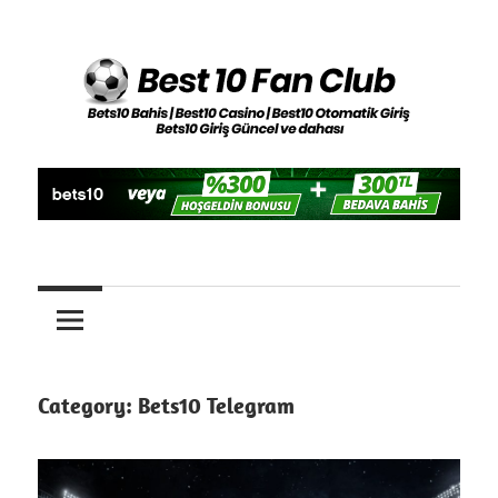
Skip
to
content
Bets10
Best10
Bahis
|
Fan
Best10
Sitesi
Casino
|
Best10
Otomatik
Category:
Bets10 Telegram
Giriş