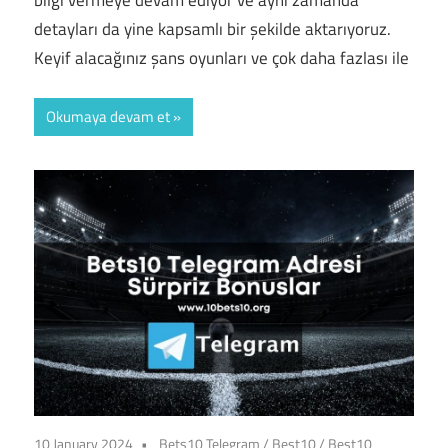
detayları da yine kapsamlı bir şekilde aktarıyoruz.
Keyif alacağınız şans oyunları ve çok daha fazlası ile
Okumaya devam et
10 January 2024
Bets10 Telegram
/
Best10
/
Best10