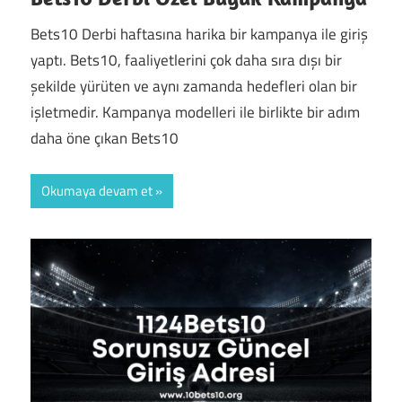
Bets10 Derbi haftasına harika bir kampanya ile giriş
yaptı. Bets10, faaliyetlerini çok daha sıra dışı bir
şekilde yürüten ve aynı zamanda hedefleri olan bir
işletmedir. Kampanya modelleri ile birlikte bir adım
daha öne çıkan Bets10
Okumaya devam et