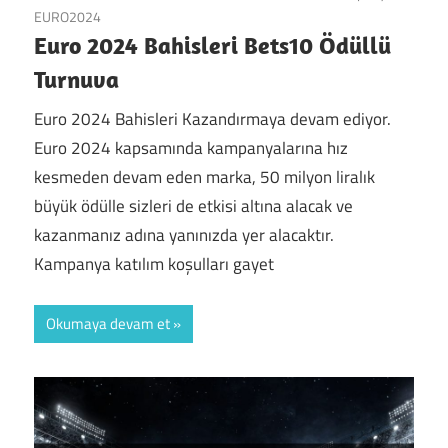
EURO2024
Euro 2024 Bahisleri Bets10 Ödüllü
Turnuva
Euro 2024 Bahisleri Kazandırmaya devam ediyor.
Euro 2024 kapsamında kampanyalarına hız
kesmeden devam eden marka, 50 milyon liralık
büyük ödülle sizleri de etkisi altına alacak ve
kazanmanız adına yanınızda yer alacaktır.
Kampanya katılım koşulları gayet
Okumaya devam et