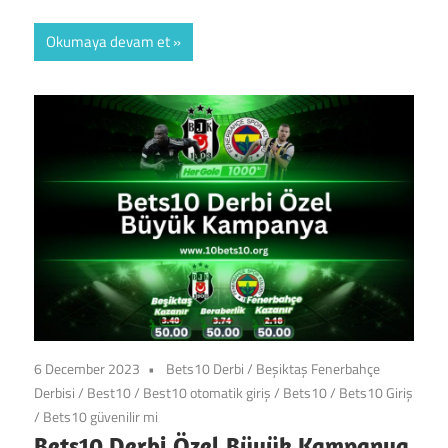
Okumaya devam et
6 December 2023
Bets10 Derbi
/
Beşiktaş Fenerbahçe
Derbisi
/
Best10
/
Best10 otomatik giriş
/
Bets10
/
Bets10 Giriş
/
Bets10 güvenilir mi
Bets10 Derbi Özel Büyük Kampanya