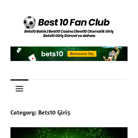
Skip
to
content
Bets10
Best10
Bahis
|
Fan
Best10
Sitesi
Casino
|
Best10
Otomatik
Category:
Bets10 Giriş
Giriş