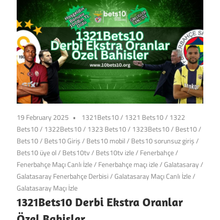
19 February 2025
1321Bets10
/
1321 Bets10
/
1322
Bets10
/
1322Bets10
/
1323 Bets10
/
1323Bets10
/
Best10
/
Bets10
/
Bets10 Giriş
/
Bets10 mobil
/
Bets10 sorunsuz giriş
/
Bets10 üye ol
/
Bets10tv
/
Bets10tv izle
/
Fenerbahçe
/
Fenerbahçe Maçı Canlı İzle
/
Fenerbahçe maçı izle
/
Galatasaray
/
Galatasaray Fenerbahçe Derbisi
/
Galatasaray Maçı Canlı İzle
/
Galatasaray Maçı İzle
1321Bets10 Derbi Ekstra Oranlar
Özel Bahisler