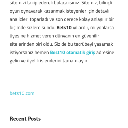
sitemizi takip ederek bulacaksınız. Sitemiz, bilinçli
oyun oynayarak kazanmak isteyenler için detaylı
analizleri toparladı ve son derece kolay anlaşılır bir
biçimde sizlere sundu.
Bets10
yıllardır, milyonlarca
üyesine hizmet veren dünyanın en güvenilir
sitelerinden biri oldu. Siz de bu tecrübeyi yaşamak
istiyorsanız hemen
Best10 otomatik giriş
adresine
gelin ve üyelik işlemlerini tamamlayın.
bets10.com
Recent Posts