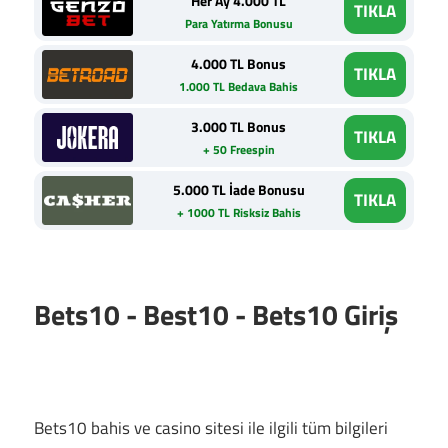
Her Ay 4.000 TL
TIKLA
Para Yatırma Bonusu
4.000 TL Bonus
TIKLA
1.000 TL Bedava Bahis
3.000 TL Bonus
TIKLA
+ 50 Freespin
5.000 TL İade Bonusu
TIKLA
+ 1000 TL Risksiz Bahis
Bets10 - Best10 - Bets10 Giriş
Bets10 bahis ve casino sitesi ile ilgili tüm bilgileri