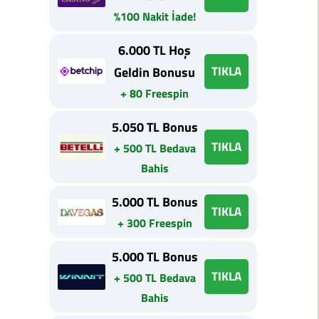
%100 Nakit İade!
6.000 TL Hoş
TIKLA
Geldin Bonusu
+ 80 Freespin
5.050 TL Bonus
TIKLA
+ 500 TL Bedava
Bahis
5.000 TL Bonus
TIKLA
+ 300 Freespin
5.000 TL Bonus
TIKLA
+ 500 TL Bedava
Bahis