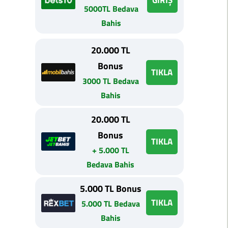
5000TL Bedava
Bahis
20.000 TL
Bonus
TIKLA
3000 TL Bedava
Bahis
20.000 TL
Bonus
TIKLA
+ 5.000 TL
Bedava Bahis
5.000 TL Bonus
TIKLA
5.000 TL Bedava
Bahis