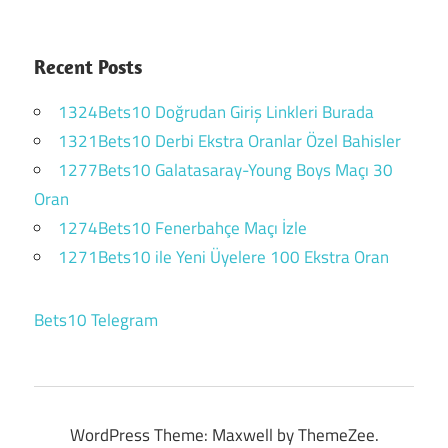
Recent Posts
1324Bets10 Doğrudan Giriş Linkleri Burada
1321Bets10 Derbi Ekstra Oranlar Özel Bahisler
1277Bets10 Galatasaray-Young Boys Maçı 30
Oran
1274Bets10 Fenerbahçe Maçı İzle
1271Bets10 ile Yeni Üyelere 100 Ekstra Oran
Bets10 Telegram
WordPress Theme: Maxwell by ThemeZee.