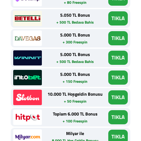
+ 80 Freespin
5.050 TL Bonus
TIKLA
+ 500 TL Bedava Bahis
5.000 TL Bonus
TIKLA
+ 300 Freespin
5.000 TL Bonus
TIKLA
+ 500 TL Bedava Bahis
5.000 TL Bonus
TIKLA
+ 150 Freespin
10.000 TL Hoşgeldin Bonusu
TIKLA
+ 50 Freespin
Toplam 6.000 TL Bonus
TIKLA
+ 100 Freespin
Milyar ile
TIKLA
8.000 TL Hoş Geldin Bonusu