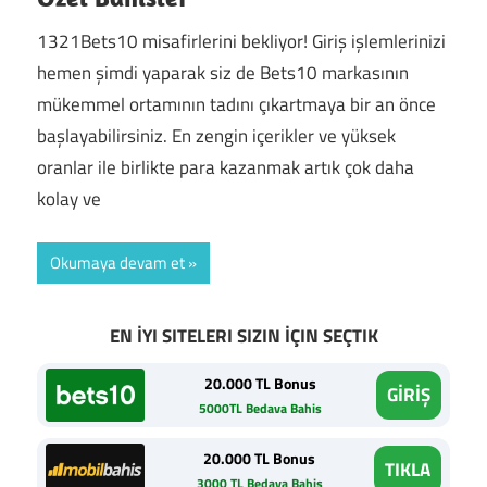
1321Bets10 misafirlerini bekliyor! Giriş işlemlerinizi
hemen şimdi yaparak siz de Bets10 markasının
mükemmel ortamının tadını çıkartmaya bir an önce
başlayabilirsiniz. En zengin içerikler ve yüksek
oranlar ile birlikte para kazanmak artık çok daha
kolay ve
Okumaya devam et
EN İYI SITELERI SIZIN İÇIN SEÇTIK
20.000 TL Bonus
GİRİŞ
5000TL Bedava Bahis
20.000 TL Bonus
TIKLA
3000 TL Bedava Bahis