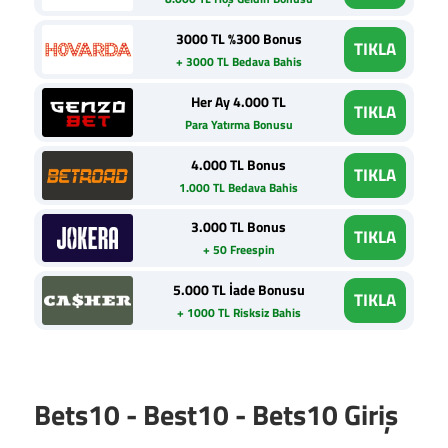
3000 TL %300 Bonus
TIKLA
+ 3000 TL Bedava Bahis
Her Ay 4.000 TL
TIKLA
Para Yatırma Bonusu
4.000 TL Bonus
TIKLA
1.000 TL Bedava Bahis
3.000 TL Bonus
TIKLA
+ 50 Freespin
5.000 TL İade Bonusu
TIKLA
+ 1000 TL Risksiz Bahis
Bets10 - Best10 - Bets10 Giriş