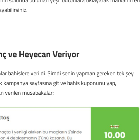
ranın solunda bulunan yeşil butonlara tıklayarak markanın en
yabilirsiniz.
nç ve Heyecan Veriyor
nlar bahislere verildi. Şimdi senin yapman gereken tek şey
rak kampanya sayfasına git ve bahis kuponunu yap,
an verilen müsabakalar;