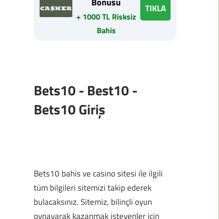
Bonusu
TIKLA
+ 1000 TL Risksiz
Bahis
Bets10 - Best10 -
Bets10 Giriş
Bets10 bahis ve casino sitesi ile ilgili
tüm bilgileri sitemizi takip ederek
bulacaksınız. Sitemiz, bilinçli oyun
oynayarak kazanmak isteyenler için