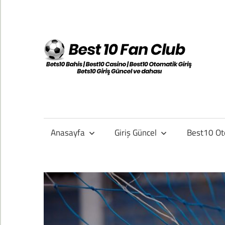
Skip
to
content
Be
F
Bets10
Si
Bahis
|
Best10
Anasayfa
Giriş Güncel
Best10 Oto
Casino
|
Best10
Otomatik
Giriş