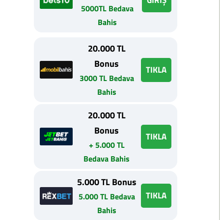
5000TL Bedava
Bahis
20.000 TL
Bonus
TIKLA
3000 TL Bedava
Bahis
20.000 TL
Bonus
TIKLA
+ 5.000 TL
Bedava Bahis
5.000 TL Bonus
TIKLA
5.000 TL Bedava
Bahis