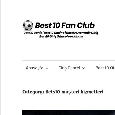
Skip
to
content
Be
F
Bets10
Si
Bahis
|
Best10
Anasayfa
Giriş Güncel
Best10 Oto
Casino
|
Best10
Category:
Bets10 müşteri hizmetleri
Otomatik
Giriş