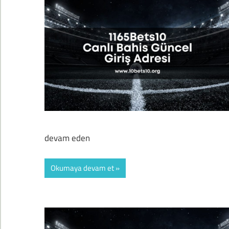
devam eden
Okumaya devam et