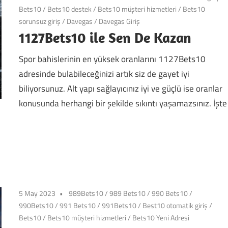
Bets10
/
Bets10 destek
/
Bets10 müşteri hizmetleri
/
Bets10
sorunsuz giriş
/
Davegas
/
Davegas Giriş
1127Bets10 ile Sen De Kazan
Spor bahislerinin en yüksek oranlarını 1127Bets10
adresinde bulabileceğinizi artık siz de gayet iyi
biliyorsunuz. Alt yapı sağlayıcınız iyi ve güçlü ise oranlar
konusunda herhangi bir şekilde sıkıntı yaşamazsınız. İşte
5 May 2023
989Bets10
/
989 Bets10
/
990 Bets10
/
990Bets10
/
991 Bets10
/
991Bets10
/
Best10 otomatik giriş
/
Bets10
/
Bets10 müşteri hizmetleri
/
Bets10 Yeni Adresi