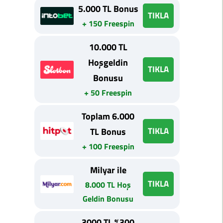
5.000 TL Bonus
TIKLA
+ 150 Freespin
10.000 TL
Hoşgeldin
TIKLA
Bonusu
+ 50 Freespin
Toplam 6.000
TIKLA
TL Bonus
+ 100 Freespin
Milyar ile
TIKLA
8.000 TL Hoş
Geldin Bonusu
3000 TL %300