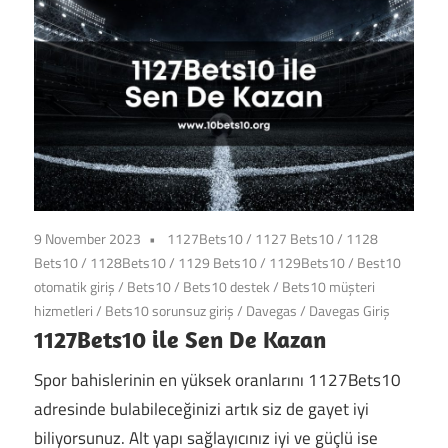
9 November 2023
1127Bets10
/
1127 Bets10
/
1128
Bets10
/
1128Bets10
/
1129 Bets10
/
1129Bets10
/
Best10
otomatik giriş
/
Bets10
/
Bets10 destek
/
Bets10 müşteri
hizmetleri
/
Bets10 sorunsuz giriş
/
Davegas
/
Davegas Giriş
1127Bets10 ile Sen De Kazan
Spor bahislerinin en yüksek oranlarını 1127Bets10
adresinde bulabileceğinizi artık siz de gayet iyi
biliyorsunuz. Alt yapı sağlayıcınız iyi ve güçlü ise