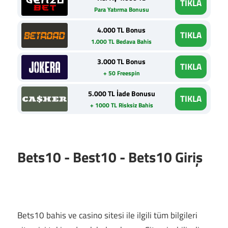
TIKLA
Para Yatırma Bonusu
4.000 TL Bonus
TIKLA
1.000 TL Bedava Bahis
3.000 TL Bonus
TIKLA
+ 50 Freespin
5.000 TL İade Bonusu
TIKLA
+ 1000 TL Risksiz Bahis
Bets10 - Best10 - Bets10 Giriş
Bets10 bahis ve casino sitesi ile ilgili tüm bilgileri