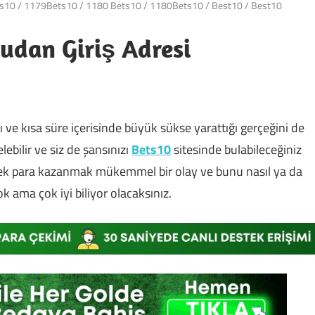
ts10
/
1179Bets10
/
1180 Bets10
/
1180Bets10
/
Best10
/
Best10
udan Giriş Adresi
 ve kısa süre içerisinde büyük sükse yarattığı gerçeğini de
bilir ve siz de şansınızı
Bets10
sitesinde bulabileceğiniz
erek para kazanmak mükemmel bir olay ve bunu nasıl ya da
k ama çok iyi biliyor olacaksınız.