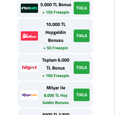
5.000 TL Bonus
TIKLA
+ 150 Freespin
10.000 TL
Hoşgeldin
TIKLA
Bonusu
+ 50 Freespin
Toplam 6.000
TIKLA
TL Bonus
+ 100 Freespin
Milyar ile
TIKLA
8.000 TL Hoş
Geldin Bonusu
3000 TL %300