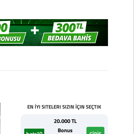
EN İYI SITELERI SIZIN İÇIN SEÇTIK
20.000 TL
Bonus
GİRİŞ