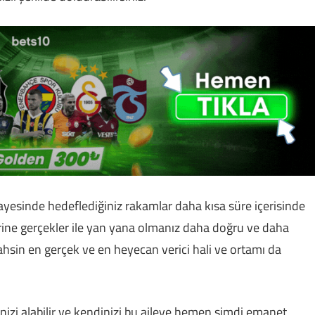
sayesinde hedeflediğiniz rakamlar daha kısa süre içerisinde
erine gerçekler ile yan yana olmanız daha doğru ve daha
bahsin en gerçek ve en heyecan verici hali ve ortamı da
nizi alabilir ve kendinizi bu aileye hemen şimdi emanet