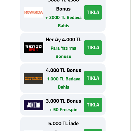
Bonus
TIKLA
+ 3000 TL Bedava
Bahis
Her Ay 4.000 TL
TIKLA
Para Yatırma
Bonusu
4.000 TL Bonus
TIKLA
1.000 TL Bedava
Bahis
3.000 TL Bonus
TIKLA
+ 50 Freespin
5.000 TL İade