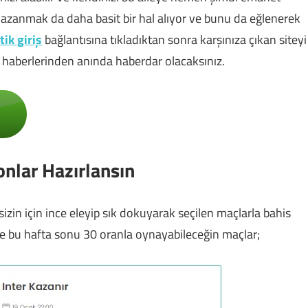
 kazanmak da daha basit bir hal alıyor ve bunu da eğlenerek
ik giriş
bağlantısına tıkladıktan sonra karşınıza çıkan siteyi
0 haberlerinden anında haberdar olacaksınız.
onlar Hazırlansın
izin için ince eleyip sık dokuyarak seçilen maçlarla bahis
te bu hafta sonu 30 oranla oynayabileceğin maçlar;