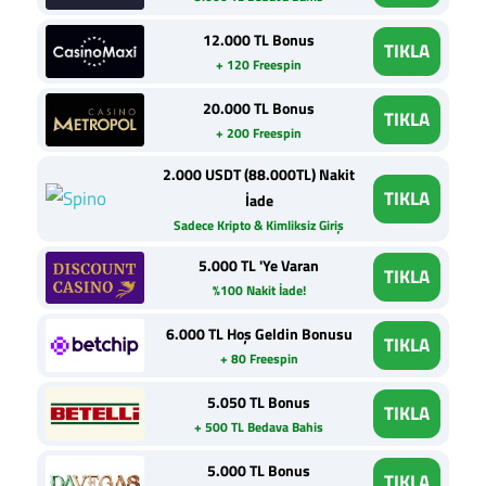
12.000 TL Bonus
TIKLA
+ 120 Freespin
20.000 TL Bonus
TIKLA
+ 200 Freespin
2.000 USDT (88.000TL) Nakit
TIKLA
İade
Sadece Kripto & Kimliksiz Giriş
5.000 TL 'Ye Varan
TIKLA
%100 Nakit İade!
6.000 TL Hoş Geldin Bonusu
TIKLA
+ 80 Freespin
5.050 TL Bonus
TIKLA
+ 500 TL Bedava Bahis
5.000 TL Bonus
TIKLA