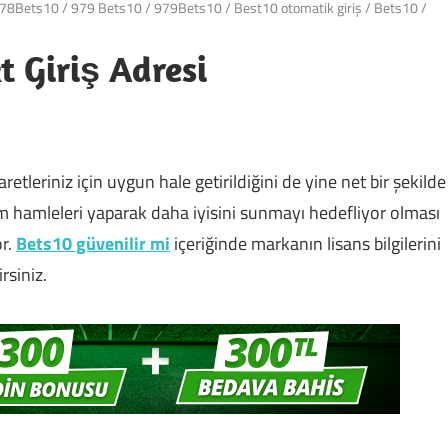
78Bets10
/
979 Bets10
/
979Bets10
/
Best10 otomatik giriş
/
Bets10
/
t Giriş Adresi
retleriniz için uygun hale getirildiğini de yine net bir şekilde
şim hamleleri yaparak daha iyisini sunmayı hedefliyor olması
or.
Bets10 güvenilir mi
içeriğinde markanın lisans bilgilerini
rsiniz.