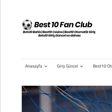
Skip
to
content
Be
F
Bets10
Si
Bahis
|
Best10
Anasayfa
Giriş Güncel
Best10 Oto
Casino
|
Best10
Otomatik
Giriş