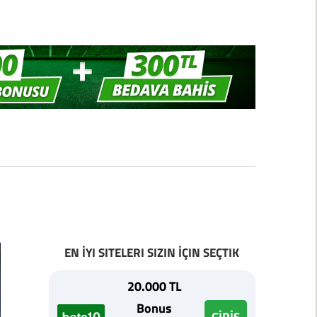
EN İYI SITELERI SIZIN İÇIN SEÇTIK
20.000 TL
Bonus
GİRİŞ