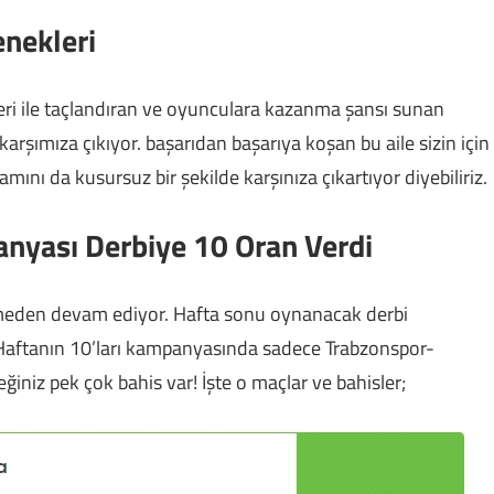
nekleri
eri ile taçlandıran ve oyunculara kazanma şansı sunan
rşımıza çıkıyor. başarıdan başarıya koşan bu aile sizin için
mını da kusursuz bir şekilde karşınıza çıkartıyor diyebiliriz.
anyası Derbiye 10 Oran Verdi
rmeden devam ediyor. Hafta sonu oynanacak derbi
 Haftanın 10’ları kampanyasında sadece Trabzonspor-
ğiniz pek çok bahis var! İşte o maçlar ve bahisler;