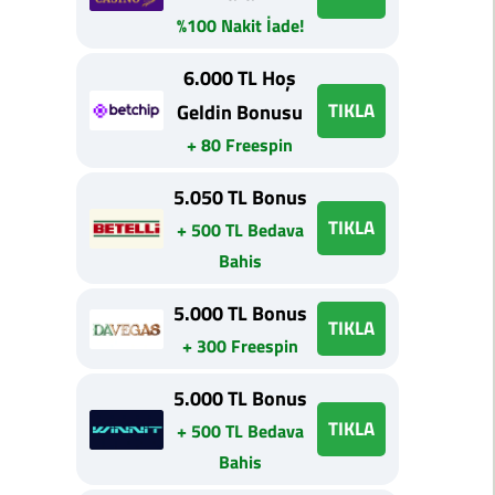
%100 Nakit İade!
6.000 TL Hoş
TIKLA
Geldin Bonusu
+ 80 Freespin
5.050 TL Bonus
TIKLA
+ 500 TL Bedava
Bahis
5.000 TL Bonus
TIKLA
+ 300 Freespin
5.000 TL Bonus
TIKLA
+ 500 TL Bedava
Bahis