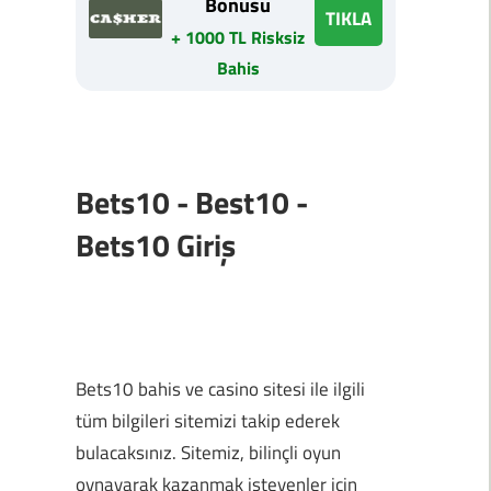
Bonusu
TIKLA
+ 1000 TL Risksiz
Bahis
Bets10 - Best10 -
Bets10 Giriş
Bets10 bahis ve casino sitesi ile ilgili
tüm bilgileri sitemizi takip ederek
bulacaksınız. Sitemiz, bilinçli oyun
oynayarak kazanmak isteyenler için