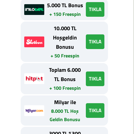
5.000 TL Bonus
TIKLA
+ 150 Freespin
10.000 TL
Hoşgeldin
TIKLA
Bonusu
+ 50 Freespin
Toplam 6.000
TIKLA
TL Bonus
+ 100 Freespin
Milyar ile
TIKLA
8.000 TL Hoş
Geldin Bonusu
3000 TL %300