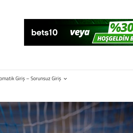
st10
an
tesi
matik Giriş – Sorunsuz Giriş