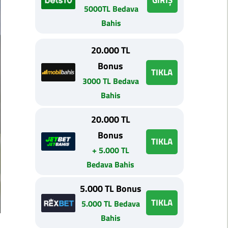
5000TL Bedava
Bahis
20.000 TL
Bonus
TIKLA
3000 TL Bedava
Bahis
20.000 TL
Bonus
TIKLA
+ 5.000 TL
Bedava Bahis
5.000 TL Bonus
TIKLA
5.000 TL Bedava
Bahis