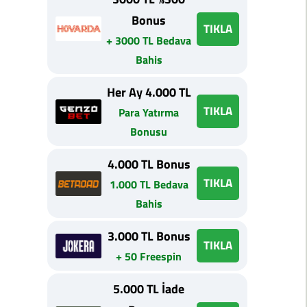
Bonus
TIKLA
+ 3000 TL Bedava
Bahis
Her Ay 4.000 TL
TIKLA
Para Yatırma
Bonusu
4.000 TL Bonus
TIKLA
1.000 TL Bedava
Bahis
3.000 TL Bonus
TIKLA
+ 50 Freespin
5.000 TL İade