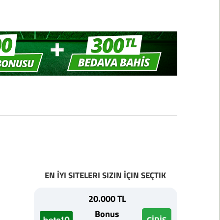
EN İYI SITELERI SIZIN İÇIN SEÇTIK
20.000 TL
Bonus
GİRİŞ