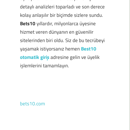
detaylı analizleri toparladı ve son derece
kolay anlaşılır bir biçimde sizlere sundu.
Bets10
yıllardır, milyonlarca üyesine
hizmet veren dünyanın en güvenilir
sitelerinden biri oldu. Siz de bu tecrübeyi
yaşamak istiyorsanız hemen
Best10
otomatik giriş
adresine gelin ve üyelik
işlemlerini tamamlayın.
bets10.com