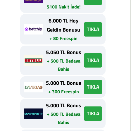
%100 Nakit İade!
6.000 TL Hoş
TIKLA
Geldin Bonusu
+ 80 Freespin
5.050 TL Bonus
TIKLA
+ 500 TL Bedava
Bahis
5.000 TL Bonus
TIKLA
+ 300 Freespin
5.000 TL Bonus
TIKLA
+ 500 TL Bedava
Bahis