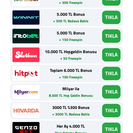
+ 300 Freespin
5.000 TL Bonus
TIKLA
+ 500 TL Bedava Bahis
5.000 TL Bonus
TIKLA
+ 150 Freespin
10.000 TL Hoşgeldin Bonusu
TIKLA
+ 50 Freespin
Toplam 6.000 TL Bonus
TIKLA
+ 100 Freespin
Milyar ile
TIKLA
8.000 TL Hoş Geldin Bonusu
3000 TL %300 Bonus
TIKLA
+ 3000 TL Bedava Bahis
Her Ay 4.000 TL
TIKLA
Para Yatırma Bonusu