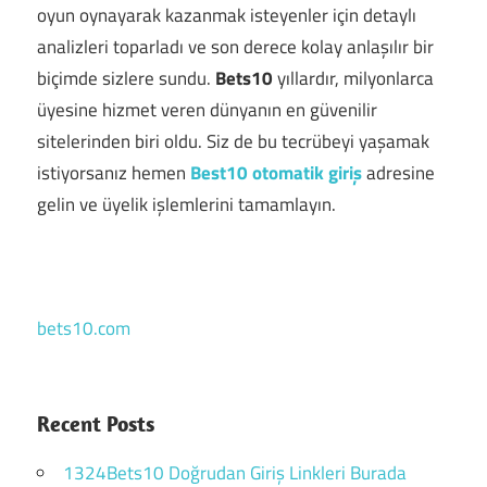
oyun oynayarak kazanmak isteyenler için detaylı
analizleri toparladı ve son derece kolay anlaşılır bir
biçimde sizlere sundu.
Bets10
yıllardır, milyonlarca
üyesine hizmet veren dünyanın en güvenilir
sitelerinden biri oldu. Siz de bu tecrübeyi yaşamak
istiyorsanız hemen
Best10 otomatik giriş
adresine
gelin ve üyelik işlemlerini tamamlayın.
bets10.com
Recent Posts
1324Bets10 Doğrudan Giriş Linkleri Burada