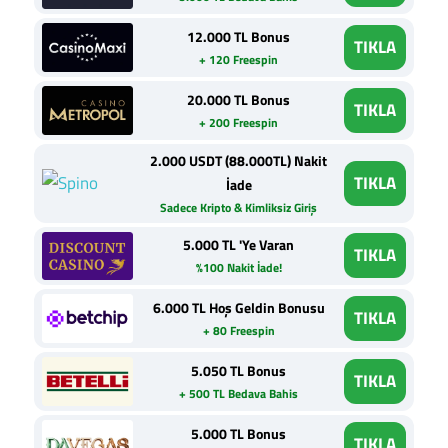
12.000 TL Bonus
TIKLA
+ 120 Freespin
20.000 TL Bonus
TIKLA
+ 200 Freespin
2.000 USDT (88.000TL) Nakit
TIKLA
İade
Sadece Kripto & Kimliksiz Giriş
5.000 TL 'Ye Varan
TIKLA
%100 Nakit İade!
6.000 TL Hoş Geldin Bonusu
TIKLA
+ 80 Freespin
5.050 TL Bonus
TIKLA
+ 500 TL Bedava Bahis
5.000 TL Bonus
TIKLA