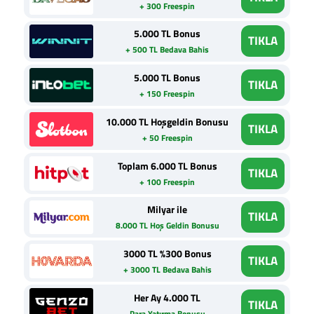
+ 300 Freespin
5.000 TL Bonus
TIKLA
+ 500 TL Bedava Bahis
5.000 TL Bonus
TIKLA
+ 150 Freespin
10.000 TL Hoşgeldin Bonusu
TIKLA
+ 50 Freespin
Toplam 6.000 TL Bonus
TIKLA
+ 100 Freespin
Milyar ile
TIKLA
8.000 TL Hoş Geldin Bonusu
3000 TL %300 Bonus
TIKLA
+ 3000 TL Bedava Bahis
Her Ay 4.000 TL
TIKLA
Para Yatırma Bonusu