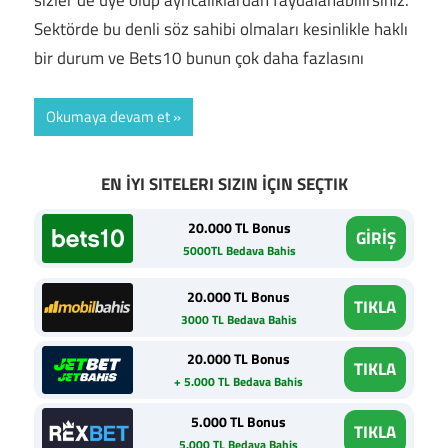
Sektörde bu denli söz sahibi olmaları kesinlikle haklı
bir durum ve Bets10 bunun çok daha fazlasını
Okumaya devam et
EN İYI SITELERI SIZIN İÇIN SEÇTIK
20.000 TL Bonus
GİRİŞ
5000TL Bedava Bahis
20.000 TL Bonus
TIKLA
3000 TL Bedava Bahis
20.000 TL Bonus
TIKLA
+ 5.000 TL Bedava Bahis
5.000 TL Bonus
TIKLA
5.000 TL Bedava Bahis