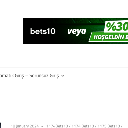
st10
an
tesi
matik Giriş – Sorunsuz Giriş
18 January 2024
1174Bets10
/
1174 Bets10
/
1175 Bets10
/