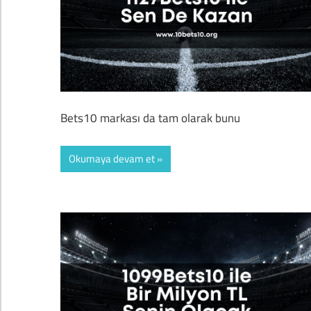
Bets10 markası da tam olarak bunu
Okumaya devam et