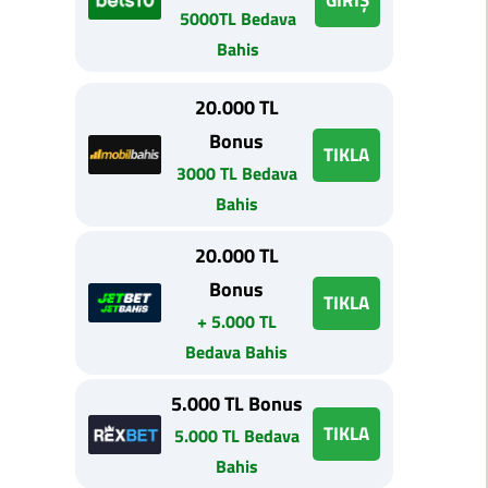
5000TL Bedava
Bahis
20.000 TL
Bonus
TIKLA
3000 TL Bedava
Bahis
20.000 TL
Bonus
TIKLA
+ 5.000 TL
Bedava Bahis
5.000 TL Bonus
TIKLA
5.000 TL Bedava
Bahis