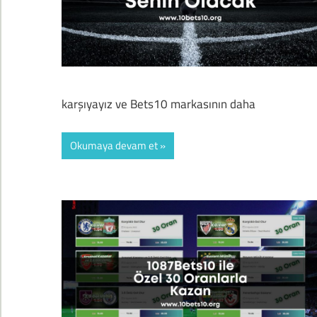
karşıyayız ve Bets10 markasının daha
Okumaya devam et