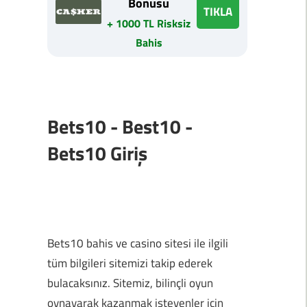
Bonusu
TIKLA
+ 1000 TL Risksiz
Bahis
Bets10 - Best10 -
Bets10 Giriş
Bets10 bahis ve casino sitesi ile ilgili
tüm bilgileri sitemizi takip ederek
bulacaksınız. Sitemiz, bilinçli oyun
oynayarak kazanmak isteyenler için