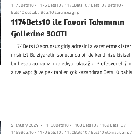
1175Bets10
/
1176 Bets10
/
1176Bets10
/
Best10
/
Bets10
/
Bets10 destek
/
Bets10 sorunsuz giriş
1174Bets10 ile Favori Takımının
Gollerine 300TL
1174Bets10 sorunsuz giriş adresini ziyaret etmek ister
misiniz? Bu ziyaretin sonucunda bir de kendinize kişisel
bir hesap açmanızı rica ediyor olacağız. Profesyonelliğin
zirve yaptığı ve pek tabi en çok kazandıran Bets10 bahis
9 January 2024
1168Bets10
/
1168 Bets10
/
1169 Bets10
/
1169Bets10
/
1170 Bets10
/
1170Bets10
/
Best10 otomatik giriş
/