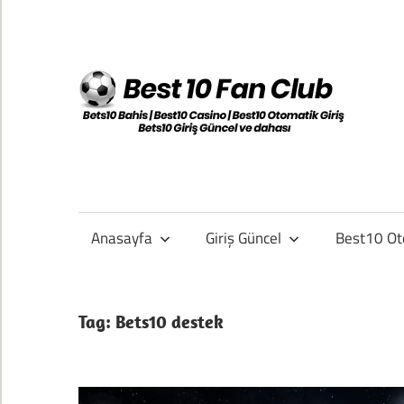
Skip
to
content
Be
F
Bets10
Si
Bahis
|
Best10
Anasayfa
Giriş Güncel
Best10 Oto
Casino
|
Best10
Tag:
Bets10 destek
Otomatik
Giriş