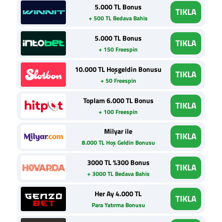
5.000 TL Bonus
TIKLA
+ 500 TL Bedava Bahis
5.000 TL Bonus
TIKLA
+ 150 Freespin
10.000 TL Hoşgeldin Bonusu
TIKLA
+ 50 Freespin
Toplam 6.000 TL Bonus
TIKLA
+ 100 Freespin
Milyar ile
TIKLA
8.000 TL Hoş Geldin Bonusu
3000 TL %300 Bonus
TIKLA
+ 3000 TL Bedava Bahis
Her Ay 4.000 TL
TIKLA
Para Yatırma Bonusu