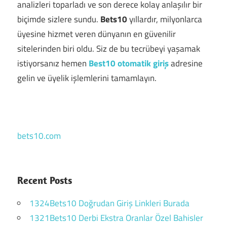
analizleri toparladı ve son derece kolay anlaşılır bir
biçimde sizlere sundu.
Bets10
yıllardır, milyonlarca
üyesine hizmet veren dünyanın en güvenilir
sitelerinden biri oldu. Siz de bu tecrübeyi yaşamak
istiyorsanız hemen
Best10 otomatik giriş
adresine
gelin ve üyelik işlemlerini tamamlayın.
bets10.com
Recent Posts
1324Bets10 Doğrudan Giriş Linkleri Burada
1321Bets10 Derbi Ekstra Oranlar Özel Bahisler