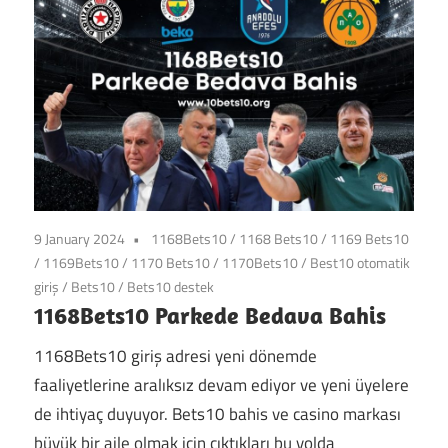
9 January 2024
1168Bets10
/
1168 Bets10
/
1169 Bets10
/
1169Bets10
/
1170 Bets10
/
1170Bets10
/
Best10 otomatik
giriş
/
Bets10
/
Bets10 destek
1168Bets10 Parkede Bedava Bahis
1168Bets10 giriş adresi yeni dönemde
faaliyetlerine aralıksız devam ediyor ve yeni üyelere
de ihtiyaç duyuyor. Bets10 bahis ve casino markası
büyük bir aile olmak için çıktıkları bu yolda