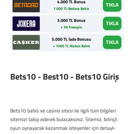
4.000 TL Bonus
TIKLA
1.000 TL Bedava Bahis
3.000 TL Bonus
TIKLA
+ 50 Freespin
5.000 TL İade Bonusu
TIKLA
+ 1000 TL Risksiz Bahis
Bets10 - Best10 - Bets10 Giriş
Bets10 bahis ve casino sitesi ile ilgili tüm bilgileri
sitemizi takip ederek bulacaksınız. Sitemiz, bilinçli
oyun oynayarak kazanmak isteyenler için detaylı