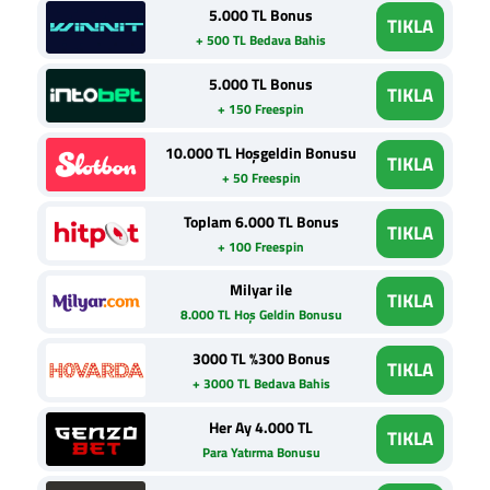
5.000 TL Bonus
TIKLA
+ 500 TL Bedava Bahis
5.000 TL Bonus
TIKLA
+ 150 Freespin
10.000 TL Hoşgeldin Bonusu
TIKLA
+ 50 Freespin
Toplam 6.000 TL Bonus
TIKLA
+ 100 Freespin
Milyar ile
TIKLA
8.000 TL Hoş Geldin Bonusu
3000 TL %300 Bonus
TIKLA
+ 3000 TL Bedava Bahis
Her Ay 4.000 TL
TIKLA
Para Yatırma Bonusu