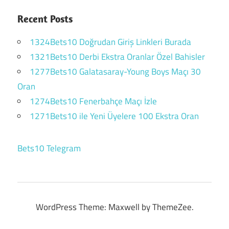
Recent Posts
1324Bets10 Doğrudan Giriş Linkleri Burada
1321Bets10 Derbi Ekstra Oranlar Özel Bahisler
1277Bets10 Galatasaray-Young Boys Maçı 30
Oran
1274Bets10 Fenerbahçe Maçı İzle
1271Bets10 ile Yeni Üyelere 100 Ekstra Oran
Bets10 Telegram
WordPress Theme: Maxwell by ThemeZee.