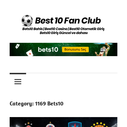
Skip
to
content
Bets10
Best10
Bahis
|
Fan
Best10
Sitesi
Casino
|
Best10
Otomatik
Category:
1169 Bets10
Giriş