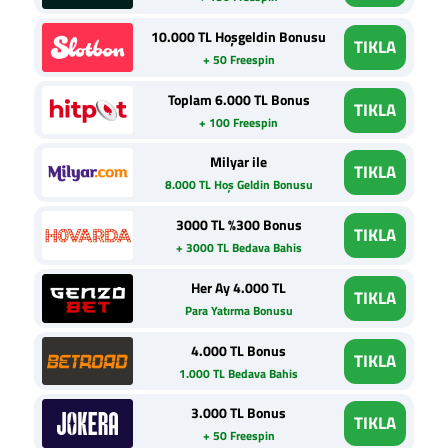
10.000 TL Hoşgeldin Bonusu
TIKLA
+ 50 Freespin
Toplam 6.000 TL Bonus
TIKLA
+ 100 Freespin
Milyar ile
TIKLA
8.000 TL Hoş Geldin Bonusu
3000 TL %300 Bonus
TIKLA
+ 3000 TL Bedava Bahis
Her Ay 4.000 TL
TIKLA
Para Yatırma Bonusu
4.000 TL Bonus
TIKLA
1.000 TL Bedava Bahis
3.000 TL Bonus
TIKLA
+ 50 Freespin