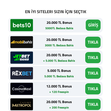
EN İYI SITELERI SIZIN İÇIN SEÇTIK
20.000 TL Bonus
GİRİŞ
5000TL Bedava Bahis
20.000 TL Bonus
TIKLA
3000 TL Bedava Bahis
20.000 TL Bonus
TIKLA
+ 5.000 TL Bedava Bahis
5.000 TL Bonus
TIKLA
5.000 TL Bedava Bahis
12.000 TL Bonus
TIKLA
+ 120 Freespin
20.000 TL Bonus
TIKLA
+ 200 Freespin