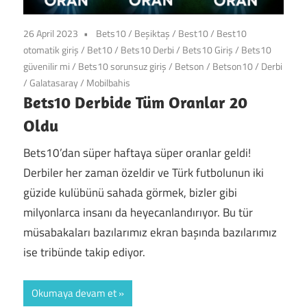
26 April 2023
Bets10
/
Beşiktaş
/
Best10
/
Best10
otomatik giriş
/
Bet10
/
Bets10 Derbi
/
Bets10 Giriş
/
Bets10
güvenilir mi
/
Bets10 sorunsuz giriş
/
Betson
/
Betson10
/
Derbi
/
Galatasaray
/
Mobilbahis
Bets10 Derbide Tüm Oranlar 20
Oldu
Bets10’dan süper haftaya süper oranlar geldi!
Derbiler her zaman özeldir ve Türk futbolunun iki
güzide kulübünü sahada görmek, bizler gibi
milyonlarca insanı da heyecanlandırıyor. Bu tür
müsabakaları bazılarımız ekran başında bazılarımız
ise tribünde takip ediyor.
Okumaya devam et