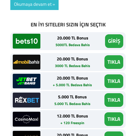
Okumaya devam et
EN İYI SITELERI SIZIN İÇIN SEÇTIK
20.000 TL Bonus
GİRİŞ
5000TL Bedava Bahis
20.000 TL Bonus
TIKLA
3000 TL Bedava Bahis
20.000 TL Bonus
TIKLA
+ 5.000 TL Bedava Bahis
5.000 TL Bonus
TIKLA
5.000 TL Bedava Bahis
12.000 TL Bonus
TIKLA
+ 120 Freespin
20.000 TL Bonus