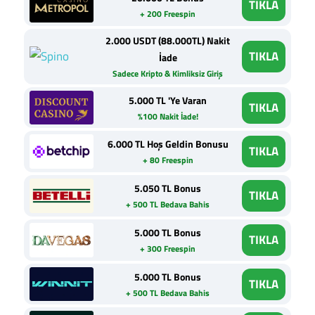
TIKLA
+ 200 Freespin
2.000 USDT (88.000TL) Nakit
TIKLA
İade
Sadece Kripto & Kimliksiz Giriş
5.000 TL 'Ye Varan
TIKLA
%100 Nakit İade!
6.000 TL Hoş Geldin Bonusu
TIKLA
+ 80 Freespin
5.050 TL Bonus
TIKLA
+ 500 TL Bedava Bahis
5.000 TL Bonus
TIKLA
+ 300 Freespin
5.000 TL Bonus
TIKLA
+ 500 TL Bedava Bahis