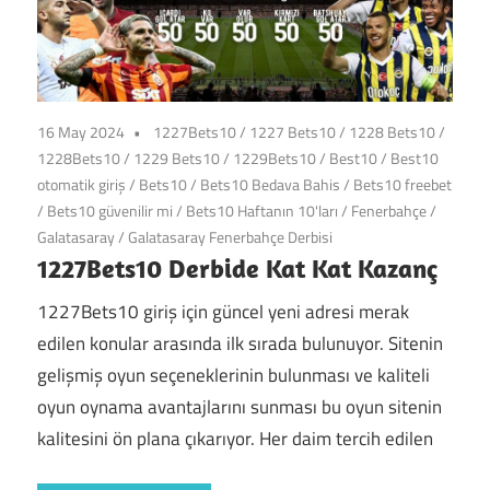
16 May 2024
1227Bets10
/
1227 Bets10
/
1228 Bets10
/
1228Bets10
/
1229 Bets10
/
1229Bets10
/
Best10
/
Best10
otomatik giriş
/
Bets10
/
Bets10 Bedava Bahis
/
Bets10 freebet
/
Bets10 güvenilir mi
/
Bets10 Haftanın 10'ları
/
Fenerbahçe
/
Galatasaray
/
Galatasaray Fenerbahçe Derbisi
1227Bets10 Derbide Kat Kat Kazanç
1227Bets10 giriş için güncel yeni adresi merak
edilen konular arasında ilk sırada bulunuyor. Sitenin
gelişmiş oyun seçeneklerinin bulunması ve kaliteli
oyun oynama avantajlarını sunması bu oyun sitenin
kalitesini ön plana çıkarıyor. Her daim tercih edilen