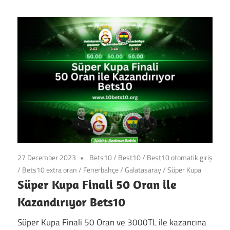
27 December 2023
Bets10
/
Best10
/
Best10 otomatik giriş
/
Bets10 extra oran
/
Fenerbahçe
/
Galatasaray
/
Süper Kupa
Süper Kupa Finali 50 Oran ile
Kazandırıyor Bets10
Süper Kupa Finali 50 Oran ve 3000TL ile kazancına