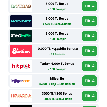
5.000 TL Bonus
TIKLA
+ 300 Freespin
5.000 TL Bonus
TIKLA
+ 500 TL Bedava Bahis
5.000 TL Bonus
TIKLA
+ 150 Freespin
10.000 TL Hoşgeldin Bonusu
TIKLA
+ 50 Freespin
Toplam 6.000 TL Bonus
TIKLA
+ 100 Freespin
Milyar ile
TIKLA
8.000 TL Hoş Geldin Bonusu
3000 TL %300 Bonus
TIKLA
+ 3000 TL Bedava Bahis