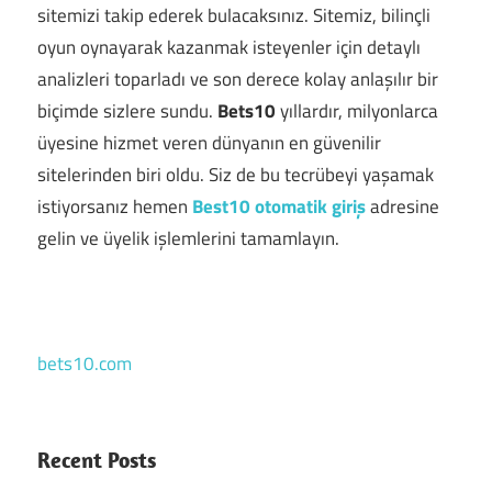
sitemizi takip ederek bulacaksınız. Sitemiz, bilinçli
oyun oynayarak kazanmak isteyenler için detaylı
analizleri toparladı ve son derece kolay anlaşılır bir
biçimde sizlere sundu.
Bets10
yıllardır, milyonlarca
üyesine hizmet veren dünyanın en güvenilir
sitelerinden biri oldu. Siz de bu tecrübeyi yaşamak
istiyorsanız hemen
Best10 otomatik giriş
adresine
gelin ve üyelik işlemlerini tamamlayın.
bets10.com
Recent Posts