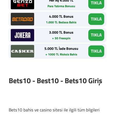
Her Ay 4.000 TL
TIKLA
Para Yatırma Bonusu
4.000 TL Bonus
TIKLA
1.000 TL Bedava Bahis
3.000 TL Bonus
TIKLA
+ 50 Freespin
5.000 TL İade Bonusu
TIKLA
+ 1000 TL Risksiz Bahis
Bets10 - Best10 - Bets10 Giriş
Bets10 bahis ve casino sitesi ile ilgili tüm bilgileri