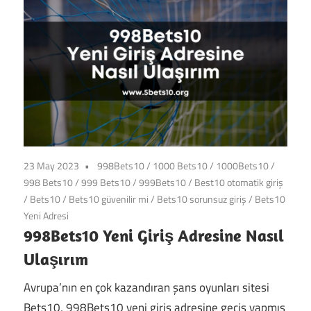
23 May 2023
998Bets10
/
1000 Bets10
/
1000Bets10
/
998 Bets10
/
999 Bets10
/
999Bets10
/
Best10 otomatik giriş
/
Bets10
/
Bets10 güvenilir mi
/
Bets10 sorunsuz giriş
/
Bets10
Yeni Adresi
998Bets10 Yeni Giriş Adresine Nasıl
Ulaşırım
Avrupa’nın en çok kazandıran şans oyunları sitesi
Bets10, 998Bets10 yeni giriş adresine geçiş yapmış