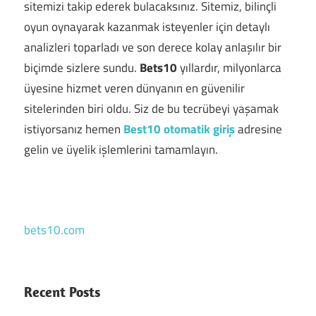
sitemizi takip ederek bulacaksınız. Sitemiz, bilinçli
oyun oynayarak kazanmak isteyenler için detaylı
analizleri toparladı ve son derece kolay anlaşılır bir
biçimde sizlere sundu.
Bets10
yıllardır, milyonlarca
üyesine hizmet veren dünyanın en güvenilir
sitelerinden biri oldu. Siz de bu tecrübeyi yaşamak
istiyorsanız hemen
Best10 otomatik giriş
adresine
gelin ve üyelik işlemlerini tamamlayın.
bets10.com
Recent Posts