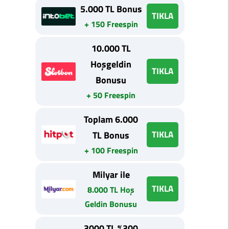
5.000 TL Bonus
TIKLA
+ 150 Freespin
10.000 TL
Hoşgeldin
TIKLA
Bonusu
+ 50 Freespin
Toplam 6.000
TIKLA
TL Bonus
+ 100 Freespin
Milyar ile
TIKLA
8.000 TL Hoş
Geldin Bonusu
3000 TL %300