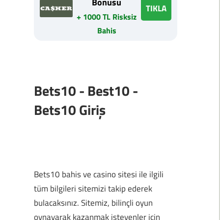
Bonusu
TIKLA
+ 1000 TL Risksiz
Bahis
Bets10 - Best10 -
Bets10 Giriş
Bets10 bahis ve casino sitesi ile ilgili
tüm bilgileri sitemizi takip ederek
bulacaksınız. Sitemiz, bilinçli oyun
oynayarak kazanmak isteyenler için