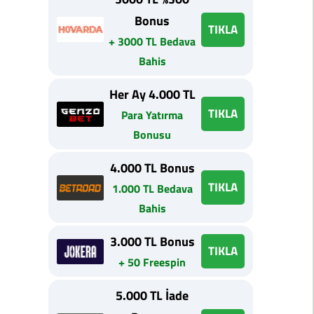
Bonus
TIKLA
+ 3000 TL Bedava
Bahis
Her Ay 4.000 TL
TIKLA
Para Yatırma
Bonusu
4.000 TL Bonus
TIKLA
1.000 TL Bedava
Bahis
3.000 TL Bonus
TIKLA
+ 50 Freespin
5.000 TL İade