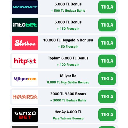
5.000 TL Bonus
TIKLA
+ 500 TL Bedava Bahis
5.000 TL Bonus
TIKLA
+ 150 Freespin
10.000 TL Hoşgeldin Bonusu
TIKLA
+ 50 Freespin
Toplam 6.000 TL Bonus
TIKLA
+ 100 Freespin
Milyar ile
TIKLA
8.000 TL Hoş Geldin Bonusu
3000 TL %300 Bonus
TIKLA
+ 3000 TL Bedava Bahis
Her Ay 4.000 TL
TIKLA
Para Yatırma Bonusu