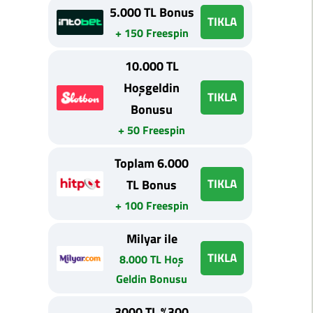
5.000 TL Bonus
TIKLA
+ 150 Freespin
10.000 TL
Hoşgeldin
TIKLA
Bonusu
+ 50 Freespin
Toplam 6.000
TIKLA
TL Bonus
+ 100 Freespin
Milyar ile
TIKLA
8.000 TL Hoş
Geldin Bonusu
3000 TL %300