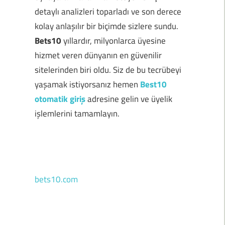
detaylı analizleri toparladı ve son derece
kolay anlaşılır bir biçimde sizlere sundu.
Bets10
yıllardır, milyonlarca üyesine
hizmet veren dünyanın en güvenilir
sitelerinden biri oldu. Siz de bu tecrübeyi
yaşamak istiyorsanız hemen
Best10
otomatik giriş
adresine gelin ve üyelik
işlemlerini tamamlayın.
bets10.com