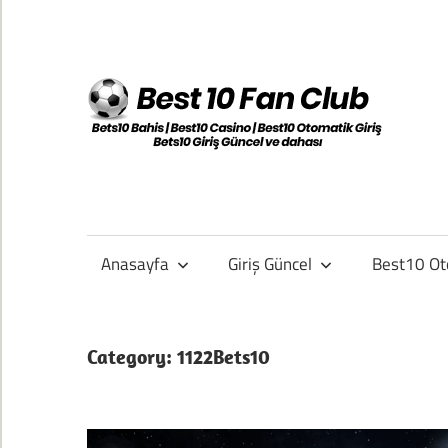
Skip
to
content
Be
F
Bets10
Si
Bahis
|
Best10
Anasayfa
Giriş Güncel
Best10 Oto
Casino
|
Best10
Category:
1122Bets10
Otomatik
Giriş