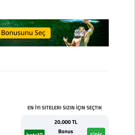
EN İYI SITELERI SIZIN İÇIN SEÇTIK
20.000 TL
Bonus
GİRİŞ