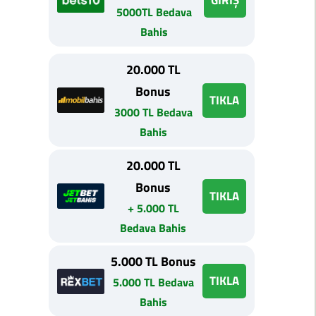
5000TL Bedava
Bahis
20.000 TL
Bonus
TIKLA
3000 TL Bedava
Bahis
20.000 TL
Bonus
TIKLA
+ 5.000 TL
Bedava Bahis
5.000 TL Bonus
TIKLA
5.000 TL Bedava
Bahis