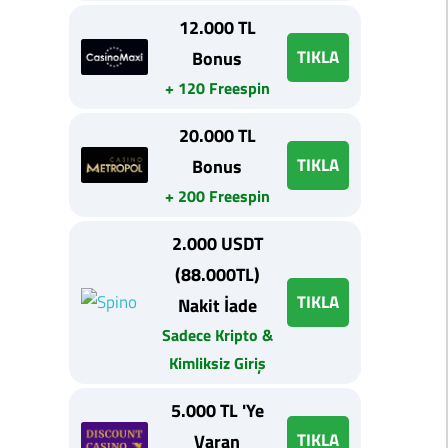
12.000 TL
TIKLA
Bonus
+ 120 Freespin
20.000 TL
TIKLA
Bonus
+ 200 Freespin
2.000 USDT
(88.000TL)
TIKLA
Nakit İade
Sadece Kripto &
Kimliksiz Giriş
5.000 TL 'Ye
TIKLA
Varan