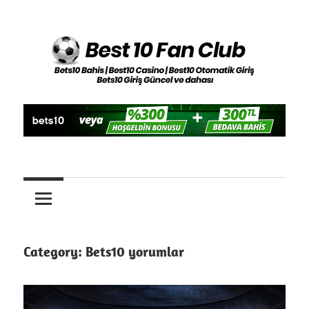
Skip
to
content
Bets10
Best10
Bahis
|
Fan
Best10
Sitesi
Casino
|
Best10
Otomatik
Category:
Bets10 yorumlar
Giriş