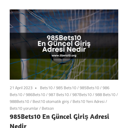
21 April 2023
Bets10
/
985 Bets10
/
985Bets10
/
986
Bets10
/
986Bets10
/
987 Bets10
/
987Bets10
/
988 Bets10
/
988Bets10
/
Best10 otomatik giriş
/
Bets10 Yeni Adresi
/
Bets10 yorumlar
/
Betson
985Bets10 En Güncel Giriş Adresi
Nedir