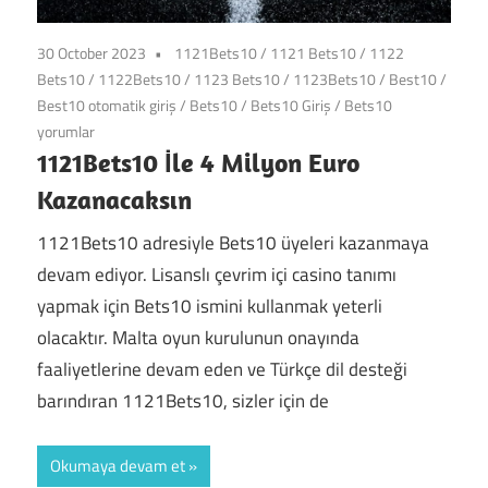
30 October 2023
1121Bets10
/
1121 Bets10
/
1122
Bets10
/
1122Bets10
/
1123 Bets10
/
1123Bets10
/
Best10
/
Best10 otomatik giriş
/
Bets10
/
Bets10 Giriş
/
Bets10
yorumlar
1121Bets10 İle 4 Milyon Euro
Kazanacaksın
1121Bets10 adresiyle Bets10 üyeleri kazanmaya
devam ediyor. Lisanslı çevrim içi casino tanımı
yapmak için Bets10 ismini kullanmak yeterli
olacaktır. Malta oyun kurulunun onayında
faaliyetlerine devam eden ve Türkçe dil desteği
barındıran 1121Bets10, sizler için de
Okumaya devam et