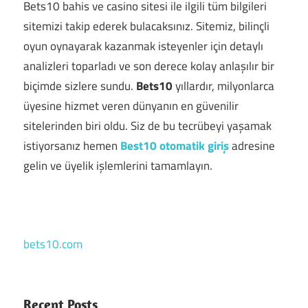
Bets10 bahis ve casino sitesi ile ilgili tüm bilgileri
sitemizi takip ederek bulacaksınız. Sitemiz, bilinçli
oyun oynayarak kazanmak isteyenler için detaylı
analizleri toparladı ve son derece kolay anlaşılır bir
biçimde sizlere sundu.
Bets10
yıllardır, milyonlarca
üyesine hizmet veren dünyanın en güvenilir
sitelerinden biri oldu. Siz de bu tecrübeyi yaşamak
istiyorsanız hemen
Best10 otomatik giriş
adresine
gelin ve üyelik işlemlerini tamamlayın.
bets10.com
Recent Posts