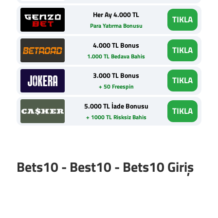
Her Ay 4.000 TL
TIKLA
Para Yatırma Bonusu
4.000 TL Bonus
TIKLA
1.000 TL Bedava Bahis
3.000 TL Bonus
TIKLA
+ 50 Freespin
5.000 TL İade Bonusu
TIKLA
+ 1000 TL Risksiz Bahis
Bets10 - Best10 - Bets10 Giriş