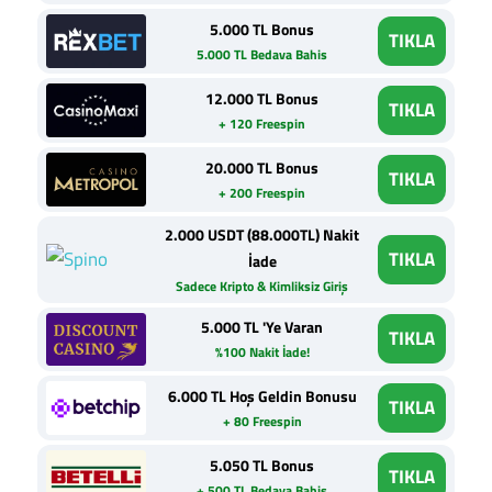
5.000 TL Bonus
TIKLA
5.000 TL Bedava Bahis
12.000 TL Bonus
TIKLA
+ 120 Freespin
20.000 TL Bonus
TIKLA
+ 200 Freespin
2.000 USDT (88.000TL) Nakit
TIKLA
İade
Sadece Kripto & Kimliksiz Giriş
5.000 TL 'Ye Varan
TIKLA
%100 Nakit İade!
6.000 TL Hoş Geldin Bonusu
TIKLA
+ 80 Freespin
5.050 TL Bonus
TIKLA
+ 500 TL Bedava Bahis