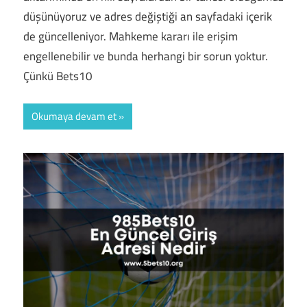
düşünüyoruz ve adres değiştiği an sayfadaki içerik
de güncelleniyor. Mahkeme kararı ile erişim
engellenebilir ve bunda herhangi bir sorun yoktur.
Çünkü Bets10
Okumaya devam et