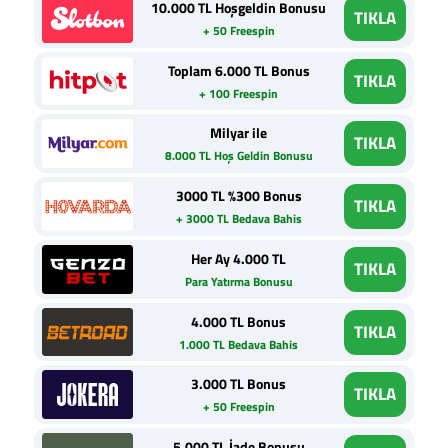
10.000 TL Hoşgeldin Bonusu
TIKLA
+ 50 Freespin
Toplam 6.000 TL Bonus
TIKLA
+ 100 Freespin
Milyar ile
TIKLA
8.000 TL Hoş Geldin Bonusu
3000 TL %300 Bonus
TIKLA
+ 3000 TL Bedava Bahis
Her Ay 4.000 TL
TIKLA
Para Yatırma Bonusu
4.000 TL Bonus
TIKLA
1.000 TL Bedava Bahis
3.000 TL Bonus
TIKLA
+ 50 Freespin
5.000 TL İade Bonusu