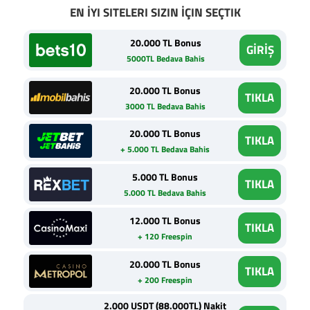
EN İYI SITELERI SIZIN İÇIN SEÇTIK
20.000 TL Bonus
GİRİŞ
5000TL Bedava Bahis
20.000 TL Bonus
TIKLA
3000 TL Bedava Bahis
20.000 TL Bonus
TIKLA
+ 5.000 TL Bedava Bahis
5.000 TL Bonus
TIKLA
5.000 TL Bedava Bahis
12.000 TL Bonus
TIKLA
+ 120 Freespin
20.000 TL Bonus
TIKLA
+ 200 Freespin
2.000 USDT (88.000TL) Nakit