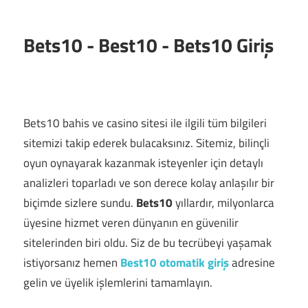
Bets10 - Best10 - Bets10 Giriş
Bets10 bahis ve casino sitesi ile ilgili tüm bilgileri
sitemizi takip ederek bulacaksınız. Sitemiz, bilinçli
oyun oynayarak kazanmak isteyenler için detaylı
analizleri toparladı ve son derece kolay anlaşılır bir
biçimde sizlere sundu.
Bets10
yıllardır, milyonlarca
üyesine hizmet veren dünyanın en güvenilir
sitelerinden biri oldu. Siz de bu tecrübeyi yaşamak
istiyorsanız hemen
Best10 otomatik giriş
adresine
gelin ve üyelik işlemlerini tamamlayın.