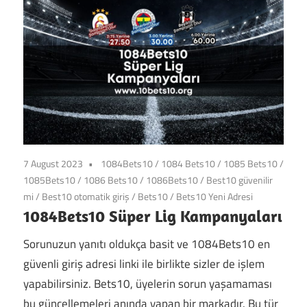
7 August 2023
1084Bets10
/
1084 Bets10
/
1085 Bets10
/
1085Bets10
/
1086 Bets10
/
1086Bets10
/
Best10 güvenilir
mi
/
Best10 otomatik giriş
/
Bets10
/
Bets10 Yeni Adresi
1084Bets10 Süper Lig Kampanyaları
Sorunuzun yanıtı oldukça basit ve 1084Bets10 en
güvenli giriş adresi linki ile birlikte sizler de işlem
yapabilirsiniz. Bets10, üyelerin sorun yaşamaması
bu güncellemeleri anında yapan bir markadır. Bu tür