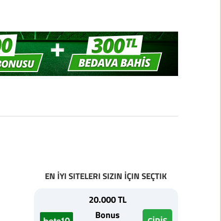
EN İYI SITELERI SIZIN İÇIN SEÇTIK
20.000 TL
Bonus
GİRİŞ