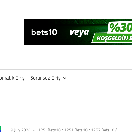
st10
an
tesi
matik Giriş – Sorunsuz Giriş
9 July 2024
1251Bets10
/
1251 Bets10
/
1252 Bets10
/