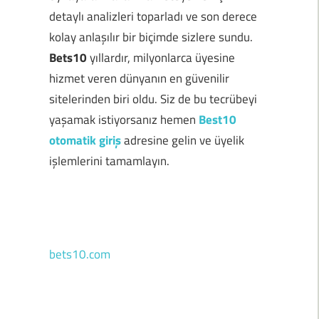
detaylı analizleri toparladı ve son derece
kolay anlaşılır bir biçimde sizlere sundu.
Bets10
yıllardır, milyonlarca üyesine
hizmet veren dünyanın en güvenilir
sitelerinden biri oldu. Siz de bu tecrübeyi
yaşamak istiyorsanız hemen
Best10
otomatik giriş
adresine gelin ve üyelik
işlemlerini tamamlayın.
bets10.com