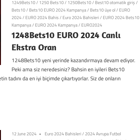
1249Bets10
/
1250 Bets10
/
1250Bets10
/
Best10 otomatik giriş
/
Bets10
/
Bets10 EURO 2024 Kampanya
/
Bets10 üye ol
/
EURO
2024
/
EURO 2024 Bahis
/
Euro 2024 Bahisleri
/
EURO 2024 Bets10
Kampanya
/
EURO 2024 Kampanya
/
EURO2024
1248Bets10 EURO 2024 Canlı
Ekstra Oran
1248Bets10 yeni yerinde kazandırmaya devam ediyor.
Peki ama siz neredesiniz? Bahsin en iyileri Bets10
n tadını da en iyi biçimde çıkartıyorlar. Siz de onların
12 June 2024
Euro 2024 Bahisleri
/
2024 Avrupa Futbol