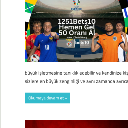
büyük işletmesine tanıklık edebilir ve kendinize kiş
sizlere en büyük zenginliği ve aynı zamanda ayrıca
Okumaya devam et