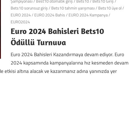
Şampiyonası
/
Best10 otomatik giriş
/
Bets10
/
Bets10 Giriş
/
Bets10 sorunsuz giriş
/
Bets10 tahmin yarışması
/
Bets10 üye ol
/
EURO 2024
/
EURO 2024 Bahis
/
EURO 2024 Kampanya
/
EURO2024
Euro 2024 Bahisleri Bets10
Ödüllü Turnuva
Euro 2024 Bahisleri Kazandırmaya devam ediyor. Euro
2024 kapsamında kampanyalarına hız kesmeden devam
 de etkisi altına alacak ve kazanmanız adına yanınızda yer