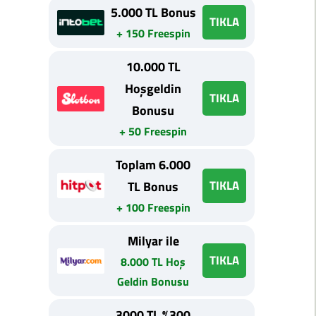
5.000 TL Bonus
TIKLA
+ 150 Freespin
10.000 TL
Hoşgeldin
TIKLA
Bonusu
+ 50 Freespin
Toplam 6.000
TIKLA
TL Bonus
+ 100 Freespin
Milyar ile
TIKLA
8.000 TL Hoş
Geldin Bonusu
3000 TL %300