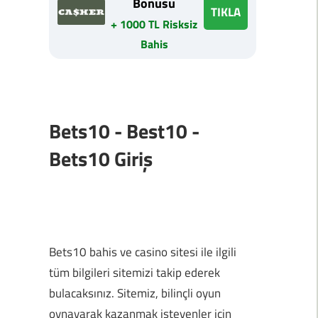
Bonusu
TIKLA
+ 1000 TL Risksiz
Bahis
Bets10 - Best10 -
Bets10 Giriş
Bets10 bahis ve casino sitesi ile ilgili
tüm bilgileri sitemizi takip ederek
bulacaksınız. Sitemiz, bilinçli oyun
oynayarak kazanmak isteyenler için