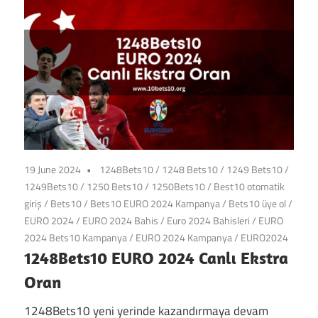
19 June 2024
1248Bets10
/
1248 Bets10
/
1249 Bets10
/
1249Bets10
/
1250 Bets10
/
1250Bets10
/
Best10 otomatik
giriş
/
Bets10
/
Bets10 EURO 2024 Kampanya
/
Bets10 üye ol
/
EURO 2024
/
EURO 2024 Bahis
/
Euro 2024 Bahisleri
/
EURO
2024 Bets10 Kampanya
/
EURO 2024 Kampanya
/
EURO2024
1248Bets10 EURO 2024 Canlı Ekstra
Oran
1248Bets10 yeni yerinde kazandırmaya devam