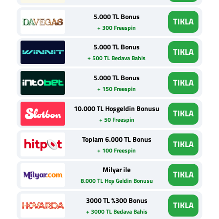
5.000 TL Bonus
TIKLA
+ 300 Freespin
5.000 TL Bonus
TIKLA
+ 500 TL Bedava Bahis
5.000 TL Bonus
TIKLA
+ 150 Freespin
10.000 TL Hoşgeldin Bonusu
TIKLA
+ 50 Freespin
Toplam 6.000 TL Bonus
TIKLA
+ 100 Freespin
Milyar ile
TIKLA
8.000 TL Hoş Geldin Bonusu
3000 TL %300 Bonus
TIKLA
+ 3000 TL Bedava Bahis