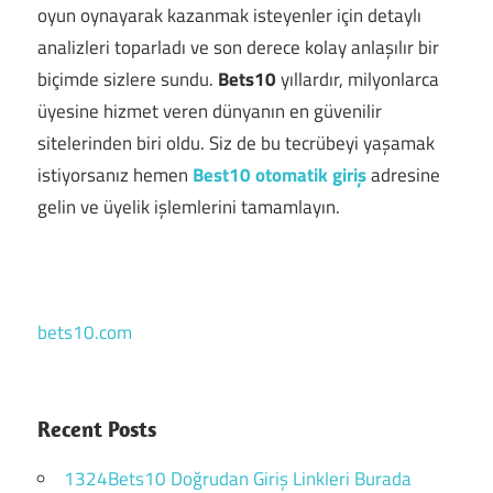
oyun oynayarak kazanmak isteyenler için detaylı
analizleri toparladı ve son derece kolay anlaşılır bir
biçimde sizlere sundu.
Bets10
yıllardır, milyonlarca
üyesine hizmet veren dünyanın en güvenilir
sitelerinden biri oldu. Siz de bu tecrübeyi yaşamak
istiyorsanız hemen
Best10 otomatik giriş
adresine
gelin ve üyelik işlemlerini tamamlayın.
bets10.com
Recent Posts
1324Bets10 Doğrudan Giriş Linkleri Burada