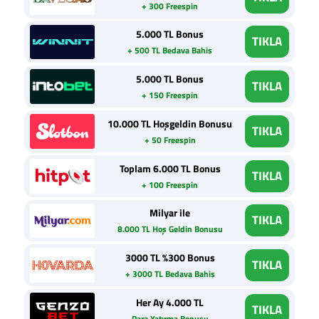
+ 300 Freespin
5.000 TL Bonus
TIKLA
+ 500 TL Bedava Bahis
5.000 TL Bonus
TIKLA
+ 150 Freespin
10.000 TL Hoşgeldin Bonusu
TIKLA
+ 50 Freespin
Toplam 6.000 TL Bonus
TIKLA
+ 100 Freespin
Milyar ile
TIKLA
8.000 TL Hoş Geldin Bonusu
3000 TL %300 Bonus
TIKLA
+ 3000 TL Bedava Bahis
Her Ay 4.000 TL
TIKLA
Para Yatırma Bonusu