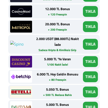
12.000 TL Bonus
TIKLA
+ 120 Freespin
20.000 TL Bonus
TIKLA
+ 200 Freespin
2.000 USDT (88.000TL) Nakit
TIKLA
İade
Sadece Kripto & Kimliksiz Giriş
5.000 TL 'Ye Varan
TIKLA
%100 Nakit İade!
6.000 TL Hoş Geldin Bonusu
TIKLA
+ 80 Freespin
5.050 TL Bonus
TIKLA
+ 500 TL Bedava Bahis
5.000 TL Bonus
TIKLA