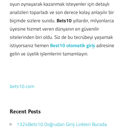
oyun oynayarak kazanmak isteyenler için detaylı
analizleri toparladı ve son derece kolay anlaşılır bir
biçimde sizlere sundu.
Bets10
yıllardır, milyonlarca
üyesine hizmet veren dünyanın en güvenilir
sitelerinden biri oldu. Siz de bu tecrübeyi yaşamak
istiyorsanız hemen
Best10 otomatik giriş
adresine
gelin ve üyelik işlemlerini tamamlayın.
bets10.com
Recent Posts
1324Bets10 Doğrudan Giriş Linkleri Burada