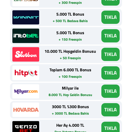
+ 300 Freespin
5.000 TL Bonus
TIKLA
+ 500 TL Bedava Bahis
5.000 TL Bonus
TIKLA
+ 150 Freespin
10.000 TL Hoşgeldin Bonusu
TIKLA
+ 50 Freespin
Toplam 6.000 TL Bonus
TIKLA
+ 100 Freespin
Milyar ile
TIKLA
8.000 TL Hoş Geldin Bonusu
3000 TL %300 Bonus
TIKLA
+ 3000 TL Bedava Bahis
Her Ay 4.000 TL
TIKLA
Para Yatırma Bonusu