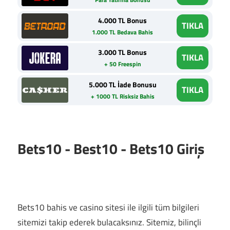
4.000 TL Bonus
TIKLA
1.000 TL Bedava Bahis
3.000 TL Bonus
TIKLA
+ 50 Freespin
5.000 TL İade Bonusu
TIKLA
+ 1000 TL Risksiz Bahis
Bets10 - Best10 - Bets10 Giriş
Bets10 bahis ve casino sitesi ile ilgili tüm bilgileri
sitemizi takip ederek bulacaksınız. Sitemiz, bilinçli