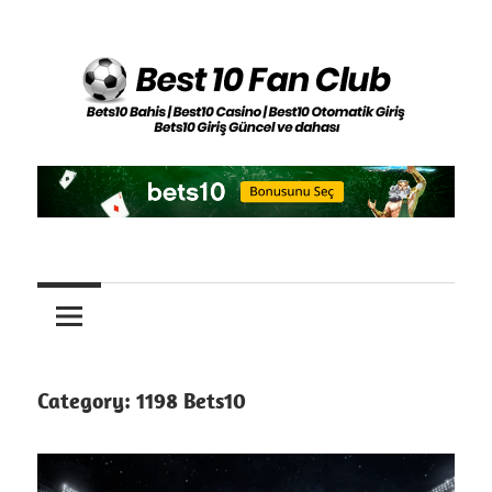
Skip
to
content
Bets10
Best10
Bahis
|
Fan
Best10
Sitesi
Casino
|
Best10
Otomatik
Category:
1198 Bets10
Giriş