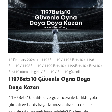
12 February 2024
1197Bets10
/
1197 Bets10
/
1198
Bets10
/
1198Bets10
/
1199 Bets10
/
1199Bets10
/
Best10
/
Best10 otomatik giriş
/
Bets10
/
Bets10 güvenilir mi
1197Bets10 Güvenle Oyna Doya
Doya Kazan
1197Bets10 kalitesi ve güvencesi ile birlikte yola
çıkmak ve bahis hayatlarınıza daha sıra dışı bir
şekilde yön vermek ister misiniz? Bu konuda