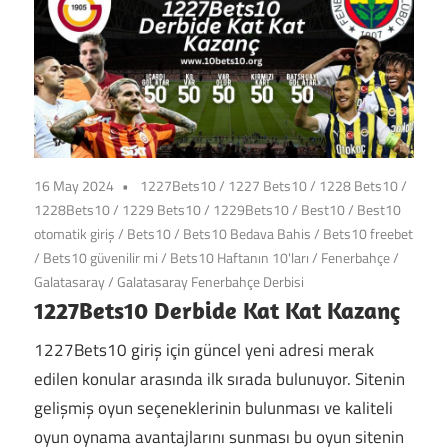
16 May 2024
1227Bets10
/
1227 Bets10
/
1228 Bets10
/
1228Bets10
/
1229 Bets10
/
1229Bets10
/
Best10
/
Best10
otomatik giriş
/
Bets10
/
Bets10 Bedava Bahis
/
Bets10 freebet
/
Bets10 güvenilir mi
/
Bets10 Haftanın 10'ları
/
Fenerbahçe
/
Galatasaray
/
Galatasaray Fenerbahçe Derbisi
1227Bets10 Derbide Kat Kat Kazanç
1227Bets10 giriş için güncel yeni adresi merak
edilen konular arasında ilk sırada bulunuyor. Sitenin
gelişmiş oyun seçeneklerinin bulunması ve kaliteli
oyun oynama avantajlarını sunması bu oyun sitenin