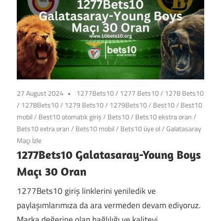
27 August 2024
1277Bets10
/
1277 Bets10
/
1278 Bets10
/
1278Bets10
/
1279 Bets10
/
1279Bets10
/
Best10
/
Best10
mobil
/
Best10 otomatik giriş
/
Bets10
/
Bets10 ekstra oran
/
Bets10 extra oran
/
Bets10 mobil
/
Bets10 üye ol
/
Galatasaray
Maçı İzle
1277Bets10 Galatasaray-Young Boys
Maçı 30 Oran
1277Bets10 giriş linklerini yeniledik ve
paylaşımlarımıza da ara vermeden devam ediyoruz.
Marka değerine olan bağlılığı ve kaliteyi