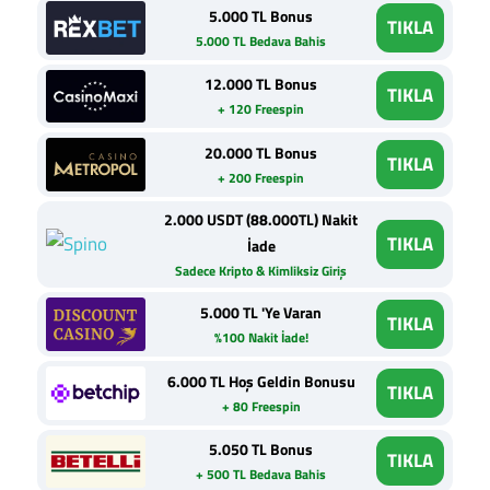
5.000 TL Bonus
TIKLA
5.000 TL Bedava Bahis
12.000 TL Bonus
TIKLA
+ 120 Freespin
20.000 TL Bonus
TIKLA
+ 200 Freespin
2.000 USDT (88.000TL) Nakit
TIKLA
İade
Sadece Kripto & Kimliksiz Giriş
5.000 TL 'Ye Varan
TIKLA
%100 Nakit İade!
6.000 TL Hoş Geldin Bonusu
TIKLA
+ 80 Freespin
5.050 TL Bonus
TIKLA
+ 500 TL Bedava Bahis