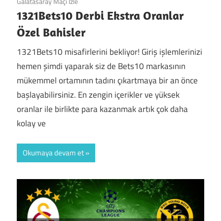
Galatasaray Maçı İzle
1321Bets10 Derbi Ekstra Oranlar
Özel Bahisler
1321Bets10 misafirlerini bekliyor! Giriş işlemlerinizi
hemen şimdi yaparak siz de Bets10 markasının
mükemmel ortamının tadını çıkartmaya bir an önce
başlayabilirsiniz. En zengin içerikler ve yüksek
oranlar ile birlikte para kazanmak artık çok daha
kolay ve
Okumaya devam et