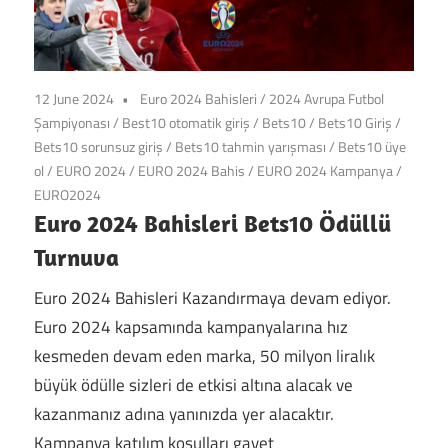
12 June 2024
Euro 2024 Bahisleri
/
2024 Avrupa Futbol
Şampiyonası
/
Best10 otomatik giriş
/
Bets10
/
Bets10 Giriş
/
Bets10 sorunsuz giriş
/
Bets10 tahmin yarışması
/
Bets10 üye
ol
/
EURO 2024
/
EURO 2024 Bahis
/
EURO 2024 Kampanya
/
EURO2024
Euro 2024 Bahisleri Bets10 Ödüllü
Turnuva
Euro 2024 Bahisleri Kazandırmaya devam ediyor.
Euro 2024 kapsamında kampanyalarına hız
kesmeden devam eden marka, 50 milyon liralık
büyük ödülle sizleri de etkisi altına alacak ve
kazanmanız adına yanınızda yer alacaktır.
Kampanya katılım koşulları gayet