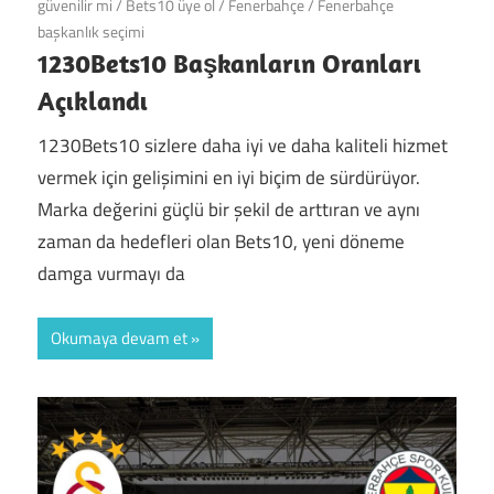
güvenilir mi
/
Bets10 üye ol
/
Fenerbahçe
/
Fenerbahçe
başkanlık seçimi
1230Bets10 Başkanların Oranları
Açıklandı
1230Bets10 sizlere daha iyi ve daha kaliteli hizmet
vermek için gelişimini en iyi biçim de sürdürüyor.
Marka değerini güçlü bir şekil de arttıran ve aynı
zaman da hedefleri olan Bets10, yeni döneme
damga vurmayı da
Okumaya devam et