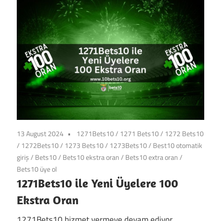
13 August 2024
1271Bets10
/
1271 Bets10
/
1272 Bets10
/
1272Bets10
/
1273 Bets10
/
1273Bets10
/
Best10 otomatik
giriş
/
Bets10
/
Bets10 ekstra oran
/
Bets10 extra oran
/
Bets10 üye ol
1271Bets10 ile Yeni Üyelere 100
Ekstra Oran
1271Bets10 hizmet vermeye devam ediyor.