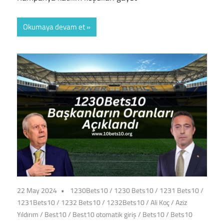
Okumaya devam et
22 May 2024
1230Bets10
/
1230 Bets10
/
1231 Bets10
/
1231Bets10
/
1232 Bets10
/
1232Bets10
/
Ali Koç
/
Aziz
Yıldırım
/
Best10
/
Best10 otomatik giriş
/
Bets10
/
Bets10