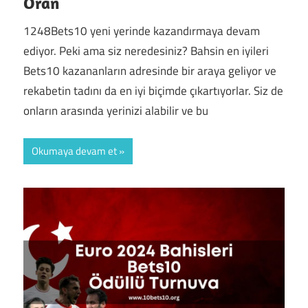
Oran
1248Bets10 yeni yerinde kazandırmaya devam
ediyor. Peki ama siz neredesiniz? Bahsin en iyileri
Bets10 kazananların adresinde bir araya geliyor ve
rekabetin tadını da en iyi biçimde çıkartıyorlar. Siz de
onların arasında yerinizi alabilir ve bu
Okumaya devam et