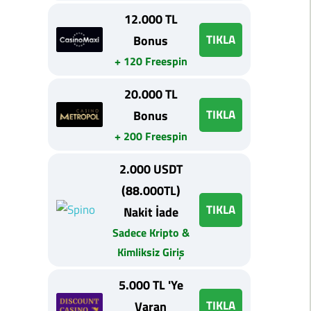
12.000 TL
TIKLA
Bonus
+ 120 Freespin
20.000 TL
TIKLA
Bonus
+ 200 Freespin
2.000 USDT
(88.000TL)
TIKLA
Nakit İade
Sadece Kripto &
Kimliksiz Giriş
5.000 TL 'Ye
TIKLA
Varan