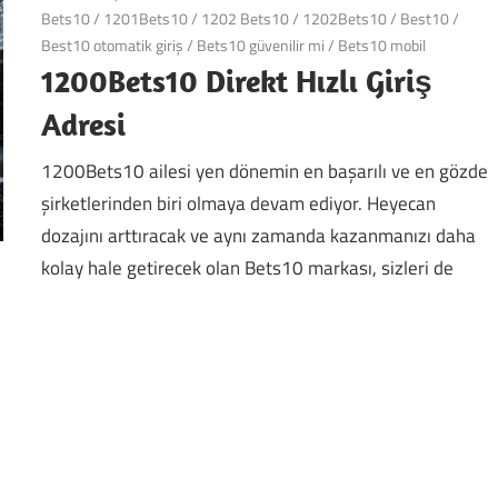
Bets10
/
1201Bets10
/
1202 Bets10
/
1202Bets10
/
Best10
/
Best10 otomatik giriş
/
Bets10 güvenilir mi
/
Bets10 mobil
1200Bets10 Direkt Hızlı Giriş
Adresi
1200Bets10 ailesi yen dönemin en başarılı ve en gözde
şirketlerinden biri olmaya devam ediyor. Heyecan
dozajını arttıracak ve aynı zamanda kazanmanızı daha
kolay hale getirecek olan Bets10 markası, sizleri de