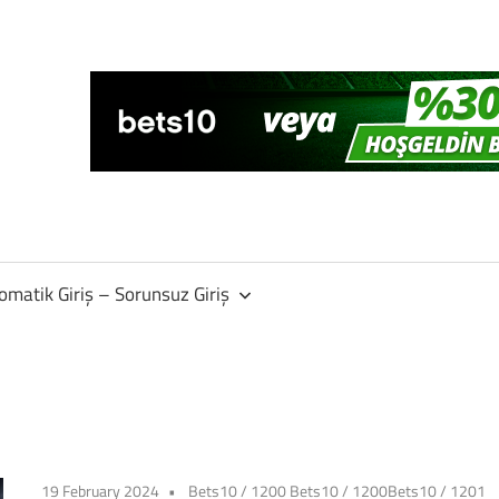
st10
an
tesi
matik Giriş – Sorunsuz Giriş
19 February 2024
Bets10
/
1200 Bets10
/
1200Bets10
/
1201