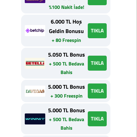
%100 Nakit İade!
6.000 TL Hoş
TIKLA
Geldin Bonusu
+ 80 Freespin
5.050 TL Bonus
TIKLA
+ 500 TL Bedava
Bahis
5.000 TL Bonus
TIKLA
+ 300 Freespin
5.000 TL Bonus
TIKLA
+ 500 TL Bedava
Bahis