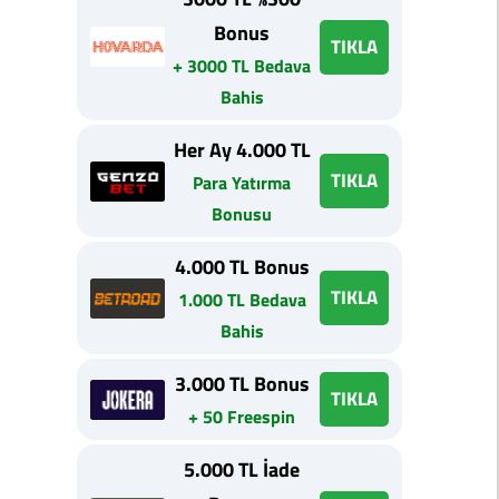
Bonus
TIKLA
+ 3000 TL Bedava
Bahis
Her Ay 4.000 TL
TIKLA
Para Yatırma
Bonusu
4.000 TL Bonus
TIKLA
1.000 TL Bedava
Bahis
3.000 TL Bonus
TIKLA
+ 50 Freespin
5.000 TL İade