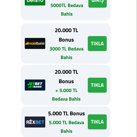
5000TL Bedava
Bahis
20.000 TL
Bonus
TIKLA
3000 TL Bedava
Bahis
20.000 TL
Bonus
TIKLA
+ 5.000 TL
Bedava Bahis
5.000 TL Bonus
TIKLA
5.000 TL Bedava
Bahis