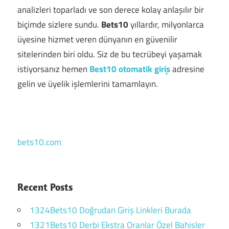
analizleri toparladı ve son derece kolay anlaşılır bir
biçimde sizlere sundu.
Bets10
yıllardır, milyonlarca
üyesine hizmet veren dünyanın en güvenilir
sitelerinden biri oldu. Siz de bu tecrübeyi yaşamak
istiyorsanız hemen
Best10 otomatik giriş
adresine
gelin ve üyelik işlemlerini tamamlayın.
bets10.com
Recent Posts
1324Bets10 Doğrudan Giriş Linkleri Burada
1321Bets10 Derbi Ekstra Oranlar Özel Bahisler