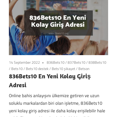
14 September 2022
836Bets10
/
837Bets10
/
838Bets10
/
Bets10
/
Bets10 destek
/
Bets10 şikayet
/
Betson
836Bets10 En Yeni Kolay Giriş
Adresi
Online bahis anlayışını ülkemize getiren ve uzun
soluklu markalardan biri olan işletme, 836Bets10
yeni kolay giriş adresi ile daha kolay erişilebilir hale