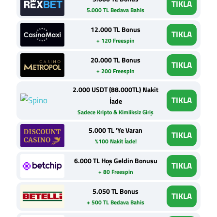
TIKLA
5.000 TL Bedava Bahis
12.000 TL Bonus
TIKLA
+ 120 Freespin
20.000 TL Bonus
TIKLA
+ 200 Freespin
2.000 USDT (88.000TL) Nakit
TIKLA
İade
Sadece Kripto & Kimliksiz Giriş
5.000 TL 'Ye Varan
TIKLA
%100 Nakit İade!
6.000 TL Hoş Geldin Bonusu
TIKLA
+ 80 Freespin
5.050 TL Bonus
TIKLA
+ 500 TL Bedava Bahis