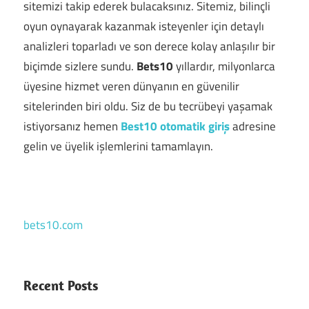
sitemizi takip ederek bulacaksınız. Sitemiz, bilinçli
oyun oynayarak kazanmak isteyenler için detaylı
analizleri toparladı ve son derece kolay anlaşılır bir
biçimde sizlere sundu.
Bets10
yıllardır, milyonlarca
üyesine hizmet veren dünyanın en güvenilir
sitelerinden biri oldu. Siz de bu tecrübeyi yaşamak
istiyorsanız hemen
Best10 otomatik giriş
adresine
gelin ve üyelik işlemlerini tamamlayın.
bets10.com
Recent Posts