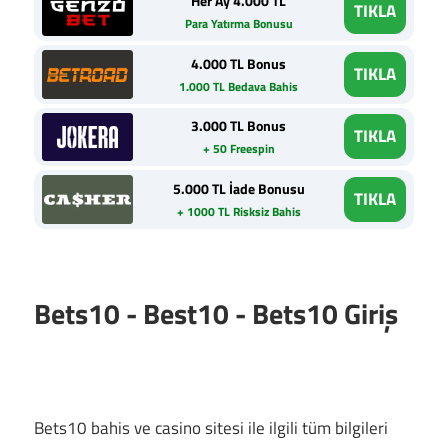
Her Ay 4.000 TL
TIKLA
Para Yatırma Bonusu
4.000 TL Bonus
TIKLA
1.000 TL Bedava Bahis
3.000 TL Bonus
TIKLA
+ 50 Freespin
5.000 TL İade Bonusu
TIKLA
+ 1000 TL Risksiz Bahis
Bets10 - Best10 - Bets10 Giriş
Bets10 bahis ve casino sitesi ile ilgili tüm bilgileri