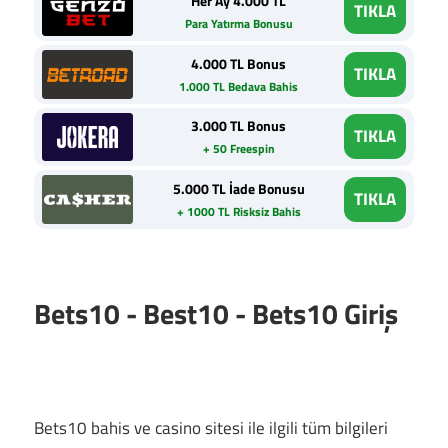
Her Ay 4.000 TL
TIKLA
Para Yatırma Bonusu
4.000 TL Bonus
TIKLA
1.000 TL Bedava Bahis
3.000 TL Bonus
TIKLA
+ 50 Freespin
5.000 TL İade Bonusu
TIKLA
+ 1000 TL Risksiz Bahis
Bets10 - Best10 - Bets10 Giriş
Bets10 bahis ve casino sitesi ile ilgili tüm bilgileri