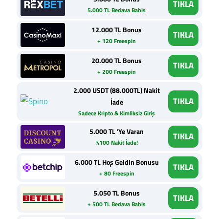
TIKLA
5.000 TL Bedava Bahis
12.000 TL Bonus
TIKLA
+ 120 Freespin
20.000 TL Bonus
TIKLA
+ 200 Freespin
2.000 USDT (88.000TL) Nakit
TIKLA
İade
Sadece Kripto & Kimliksiz Giriş
5.000 TL 'Ye Varan
TIKLA
%100 Nakit İade!
6.000 TL Hoş Geldin Bonusu
TIKLA
+ 80 Freespin
5.050 TL Bonus
TIKLA
+ 500 TL Bedava Bahis