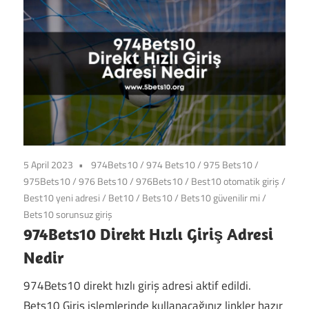
5 April 2023
974Bets10
/
974 Bets10
/
975 Bets10
/
975Bets10
/
976 Bets10
/
976Bets10
/
Best10 otomatik giriş
/
Best10 yeni adresi
/
Bet10
/
Bets10
/
Bets10 güvenilir mi
/
Bets10 sorunsuz giriş
974Bets10 Direkt Hızlı Giriş Adresi
Nedir
974Bets10 direkt hızlı giriş adresi aktif edildi.
Bets10 Giriş işlemlerinde kullanacağınız linkler hazır