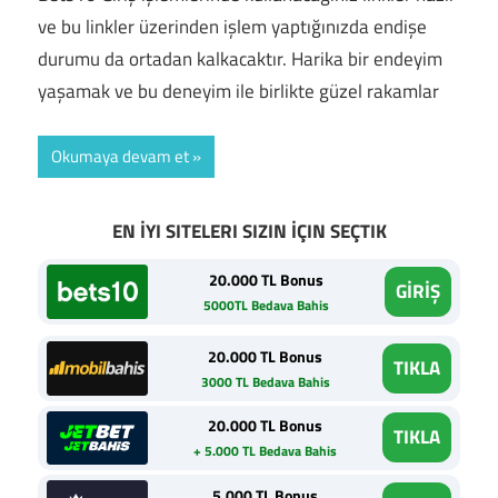
ve bu linkler üzerinden işlem yaptığınızda endişe
durumu da ortadan kalkacaktır. Harika bir endeyim
yaşamak ve bu deneyim ile birlikte güzel rakamlar
Okumaya devam et
EN İYI SITELERI SIZIN İÇIN SEÇTIK
20.000 TL Bonus
GİRİŞ
5000TL Bedava Bahis
20.000 TL Bonus
TIKLA
3000 TL Bedava Bahis
20.000 TL Bonus
TIKLA
+ 5.000 TL Bedava Bahis
5.000 TL Bonus