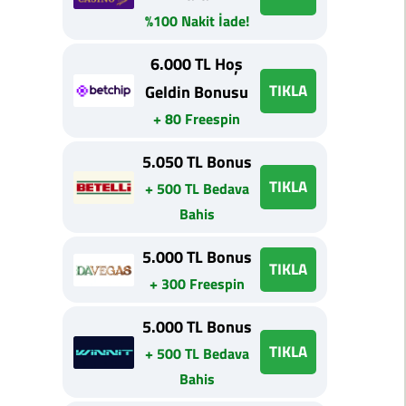
%100 Nakit İade!
6.000 TL Hoş
TIKLA
Geldin Bonusu
+ 80 Freespin
5.050 TL Bonus
TIKLA
+ 500 TL Bedava
Bahis
5.000 TL Bonus
TIKLA
+ 300 Freespin
5.000 TL Bonus
TIKLA
+ 500 TL Bedava
Bahis