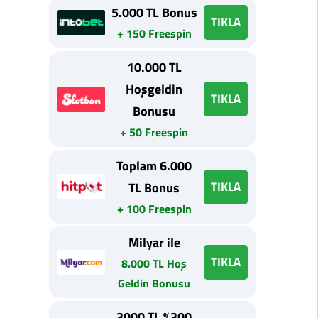
5.000 TL Bonus
TIKLA
+ 150 Freespin
10.000 TL
Hoşgeldin
TIKLA
Bonusu
+ 50 Freespin
Toplam 6.000
TIKLA
TL Bonus
+ 100 Freespin
Milyar ile
TIKLA
8.000 TL Hoş
Geldin Bonusu
3000 TL %300