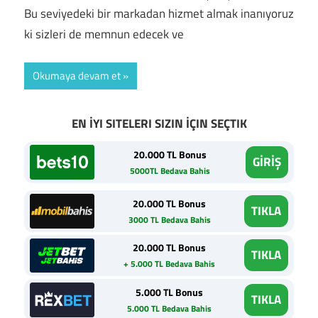
Bu seviyedeki bir markadan hizmet almak inanıyoruz
ki sizleri de memnun edecek ve
Okumaya devam et
EN İYI SITELERI SIZIN İÇIN SEÇTIK
20.000 TL Bonus
GİRİŞ
5000TL Bedava Bahis
20.000 TL Bonus
TIKLA
3000 TL Bedava Bahis
20.000 TL Bonus
TIKLA
+ 5.000 TL Bedava Bahis
5.000 TL Bonus
TIKLA
5.000 TL Bedava Bahis