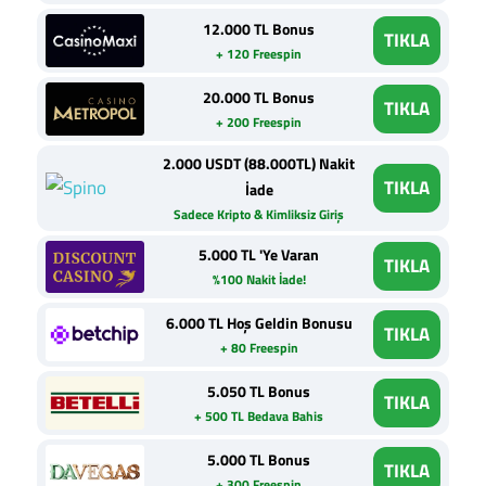
12.000 TL Bonus
TIKLA
+ 120 Freespin
20.000 TL Bonus
TIKLA
+ 200 Freespin
2.000 USDT (88.000TL) Nakit
TIKLA
İade
Sadece Kripto & Kimliksiz Giriş
5.000 TL 'Ye Varan
TIKLA
%100 Nakit İade!
6.000 TL Hoş Geldin Bonusu
TIKLA
+ 80 Freespin
5.050 TL Bonus
TIKLA
+ 500 TL Bedava Bahis
5.000 TL Bonus
TIKLA
+ 300 Freespin