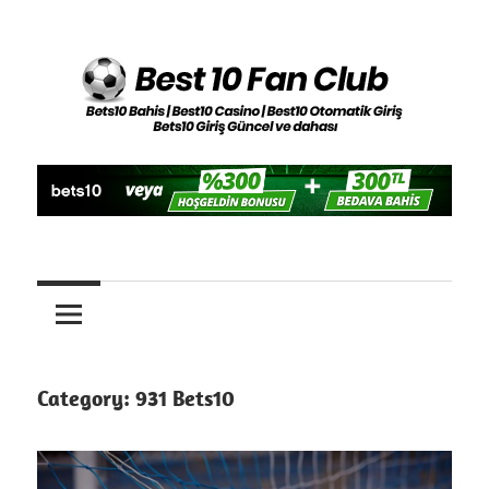
Skip
to
content
Bets10
Best10
Bahis
|
Fan
Best10
Sitesi
Casino
|
Best10
Otomatik
Category:
931 Bets10
Giriş