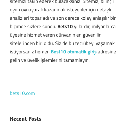
sitemizi takip ederek bulacaksınız. Sitemiz, bilinçli
oyun oynayarak kazanmak isteyenler için detaylı
analizleri toparladı ve son derece kolay anlaşılır bir
biçimde sizlere sundu.
Bets10
yıllardır, milyonlarca
üyesine hizmet veren dünyanın en güvenilir
sitelerinden biri oldu. Siz de bu tecrübeyi yaşamak
istiyorsanız hemen
Best10 otomatik giriş
adresine
gelin ve üyelik işlemlerini tamamlayın.
bets10.com
Recent Posts