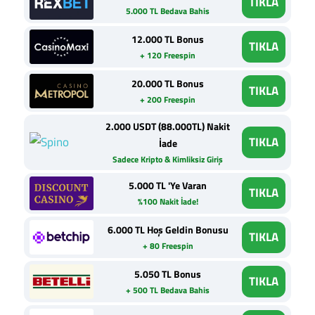
TIKLA
5.000 TL Bedava Bahis
12.000 TL Bonus
TIKLA
+ 120 Freespin
20.000 TL Bonus
TIKLA
+ 200 Freespin
2.000 USDT (88.000TL) Nakit
TIKLA
İade
Sadece Kripto & Kimliksiz Giriş
5.000 TL 'Ye Varan
TIKLA
%100 Nakit İade!
6.000 TL Hoş Geldin Bonusu
TIKLA
+ 80 Freespin
5.050 TL Bonus
TIKLA
+ 500 TL Bedava Bahis