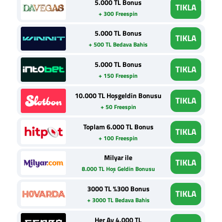
5.000 TL Bonus
TIKLA
+ 300 Freespin
5.000 TL Bonus
TIKLA
+ 500 TL Bedava Bahis
5.000 TL Bonus
TIKLA
+ 150 Freespin
10.000 TL Hoşgeldin Bonusu
TIKLA
+ 50 Freespin
Toplam 6.000 TL Bonus
TIKLA
+ 100 Freespin
Milyar ile
TIKLA
8.000 TL Hoş Geldin Bonusu
3000 TL %300 Bonus
TIKLA
+ 3000 TL Bedava Bahis
Her Ay 4.000 TL