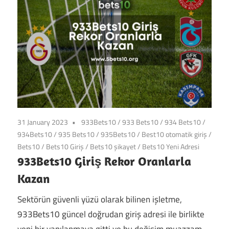
31 January 2023
933Bets10
/
933 Bets10
/
934 Bets10
/
934Bets10
/
935 Bets10
/
935Bets10
/
Best10 otomatik giriş
/
Bets10
/
Bets10 Giriş
/
Bets10 şikayet
/
Bets10 Yeni Adresi
933Bets10 Giriş Rekor Oranlarla
Kazan
Sektörün güvenli yüzü olarak bilinen işletme,
933Bets10 güncel doğrudan giriş adresi ile birlikte
yeni bir yapılanmaya gitti ve bu değişim muazzam